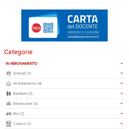
S
l'
c
Categorie
i
m
V
IN ABBONAMENTO
lo
Animali
(7)
Y
n
Arredamento
(4)
+
D
Bambini
(2)
Benessere
(3)
Bici
(1)
Fr
Comics
(1)
e