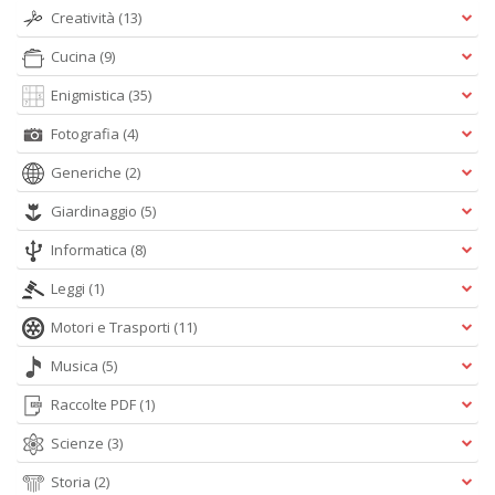
S
Creatività
(13)
V
D
Cucina
(9)
D
Enigmistica
(35)
in
D
Fotografia
(4)
n
+
Generiche
(2)
D
Giardinaggio
(5)
Informatica
(8)
Leggi
(1)
S
I
Motori e Trasporti
(11)
Il
Musica
(5)
M
C
Raccolte PDF
(1)
n
+
Scienze
(3)
D
Storia
(2)