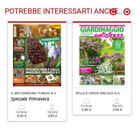
S
V
POTREBBE INTERESSARTI ANCHE..
l
It
G
n
+
D
B
I
L
IL MIO GIARDINO FUNGHI N.3
POLLICE VERDE SPECIALE N.4
P
Speciale Primavera
C
Cartacea
Digitale
S
6.90 €
3.90 €
Cartacea
Digitale
n
9.90 €
4.90 €
+
D