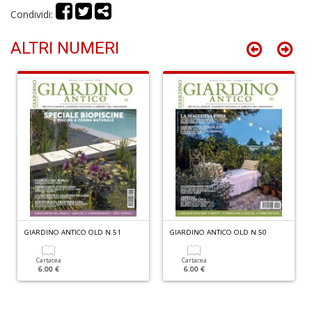
G
Condividi:
ALTRI NUMERI
R
p
il
m
B
S
n
+
GIARDINO ANTICO OLD N.51
GIARDINO ANTICO OLD N.50
D
Cartacea
Cartacea
6.00 €
6.00 €