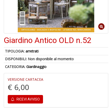
A
a
Giardino Antico OLD n.52
a
L
P
TIPOLOGIA:
arretrati
DISPONIBILI:
Non disponibile al momento
CATEGORIA:
Giardinaggio
VERSIONE CARTACEA
€ 6,00
A
p
u
RICEVI AVVISO
a
a
C