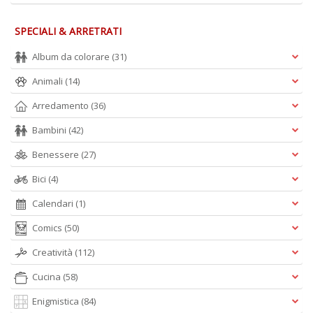
SPECIALI & ARRETRATI
Album da colorare
(31)
Animali
(14)
A
L
Arredamento
(36)
O
C
Bambini
(42)
n
Benessere
(27)
Bici
(4)
Calendari
(1)
Comics
(50)
Creatività
(112)
Cucina
(58)
Enigmistica
(84)