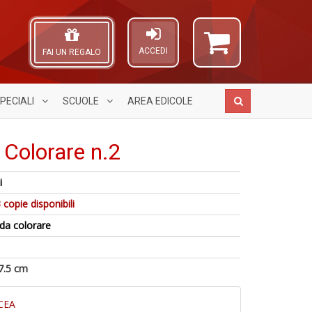
ACCEDI
FAI UN REGALO
PECIALI
SCUOLE
AREA
EDICOLE
 Colorare n.2
i
C
N
A
1
P
 copie disponibili
c
L
n
P
S
O
da colorare
in
C
n
C
di
n
+
n
+
D
D
7.5 cm
CEA