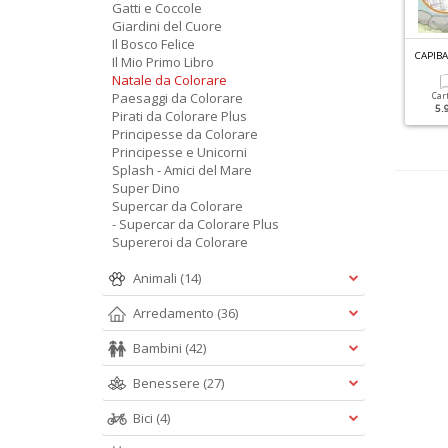
Gatti e Coccole
Giardini del Cuore
Il Bosco Felice
INOSAURI DA COLORARE N.7
BALLERINE DA COLORARE N.1
CAPIB
Il Mio Primo Libro
Natale da Colorare
Paesaggi da Colorare
Cartacea
Cartacea
Car
5.90 €
5.90 €
5.
Pirati da Colorare Plus
Principesse da Colorare
Principesse e Unicorni
Splash - Amici del Mare
Super Dino
Supercar da Colorare
- Supercar da Colorare Plus
Supereroi da Colorare
Animali
(14)
Arredamento
(36)
Bambini
(42)
Benessere
(27)
Bici
(4)