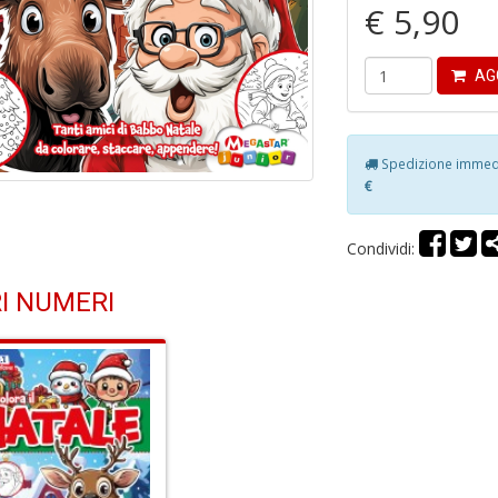
€ 5,90
AG
Spedizione immedia
€
Condividi:
I NUMERI