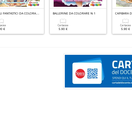
A
NIMALI FANTASTICI DA COLORARE N.1
BALLERINE DA COLORARE N.1
CAPIBARA 
tacea
Cartacea
Cartacea
90 €
5.90 €
5.90 €