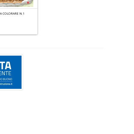
P
n
+
DA COLORARE N.1
D