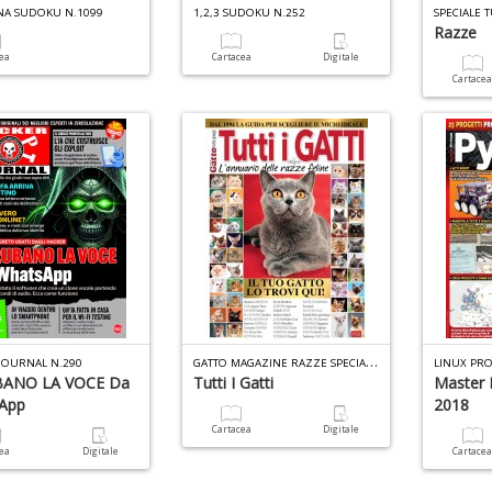
NA SUDOKU N.1099
1,2,3 SUDOKU N.252
SPECIALE 
Razze
cea
Cartacea
Digitale
Cartace
G
ATTO MAGAZINE RAZZE SPECIALE N.14
JOURNAL N.290
LINUX PRO
BANO LA VOCE Da
Tutti I Gatti
Master 
App
2018
Cartacea
Digitale
cea
Digitale
Cartace