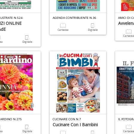
LUSTRATE N.524
AGENDA CONTRIBUENTE N.36
AMICI DI C
IZI ONLINE
Avvelen
AdE
Cartacea
Digitale
Cartace
cea
Digitale
GIARDINO N.275
CUCINARE CON N.7
IL FOTOGR
Cucinare Con I Bambini
cea
Digitale
Cartace