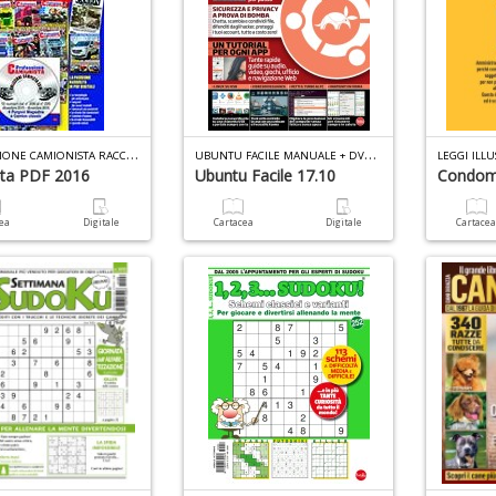
P
ROFESSIONE CAMIONISTA RACCOLTA PDF N.1
U
BUNTU FACILE MANUALE + DVD N.4
LEGGI ILL
lta PDF 2016
Ubuntu Facile 17.10
Condomi
cea
Digitale
Cartacea
Digitale
Cartace