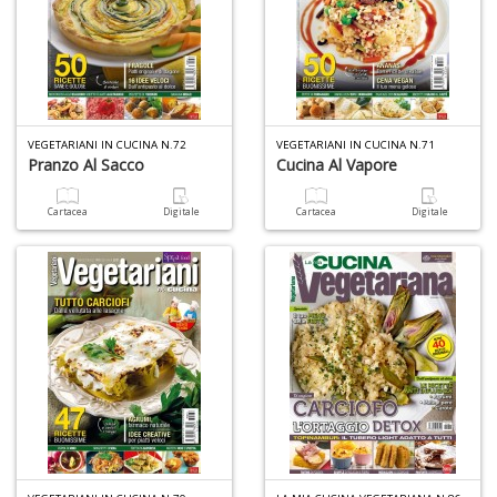
d
R
H
K
S
n
+
VEGETARIANI IN CUCINA N.72
VEGETARIANI IN CUCINA N.71
D
Pranzo Al Sacco
Cucina Al Vapore
Cartacea
Digitale
Cartacea
Digitale
6
m
p
c
le
u
C
C
P
n
+