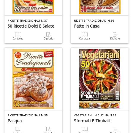
6
RICETTE TRADIZIONALI N.37
RICETTE TRADIZIONALI N.36
n
50 Ricette Dolci E Salate
Fatte In Casa
in
di
Cartacea
Digitale
Cartacea
Digitale
U
a
di
a
a
Il
RICETTE TRADIZIONALI N.35
VEGETARIANI IN CUCINA N.75
M
Pasqua
Sformati E Timballi
C
I