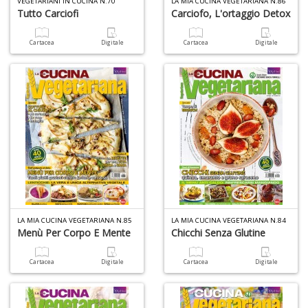
VEGETARIANI IN CUCINA N.70
LA MIA CUCINA VEGETARIANA N.86
D
Tutto Carciofi
Carciofo, L'ortaggio Detox
Cartacea
Digitale
Cartacea
Digitale
N
E
T
n
+
D
LA MIA CUCINA VEGETARIANA N.85
LA MIA CUCINA VEGETARIANA N.84
Menù Per Corpo E Mente
Chicchi Senza Glutine
Il
Cartacea
Digitale
Cartacea
Digitale
ri
d
t