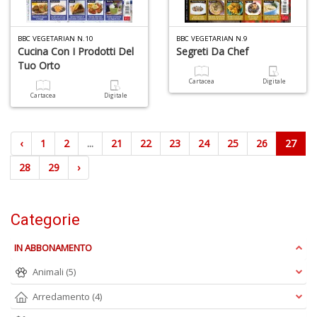
BBC VEGETARIAN N.10
BBC VEGETARIAN N.9
Cucina Con I Prodotti Del
Segreti Da Chef
Tuo Orto
Cartacea
Digitale
Cartacea
Digitale
‹
1
2
...
21
22
23
24
25
26
27
28
29
›
Categorie
IN ABBONAMENTO
Animali
(5)
Arredamento
(4)