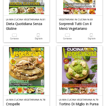
A
L
O
LA MIA CUCINA VEGETARIANA N.81
VEGETARIANI IN CUCINA N.69
Dieta Quotidiana Senza
Sorprendi Tutti Con Il
C
Glutine
Menù Vegetariano
n
Cartacea
Digitale
Cartacea
Digitale
LA MIA CUCINA VEGETARIANA N.78
LA MIA CUCINA VEGETARIANA N.79
Crespelle
Tortino Di Miglio In Purea