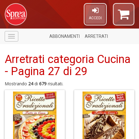
ACCEDI
ABBONAMENTI
ARRETRATI
Menù
Arretrati categoria Cucina
- Pagina 27 di 29
Mostrando
24
di
679
risultati.
U
a
c
E
T