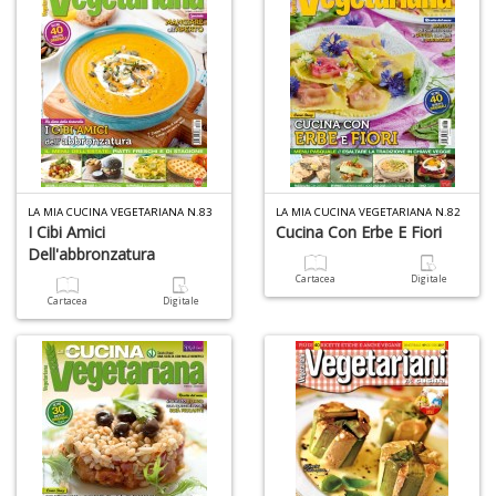
Ci
M
n
+
D
1
LA MIA CUCINA VEGETARIANA N.83
LA MIA CUCINA VEGETARIANA N.82
I Cibi Amici
Cucina Con Erbe E Fiori
d
Dell'abbronzatura
H
R
Cartacea
Digitale
Vi
Cartacea
Digitale
n
+
D