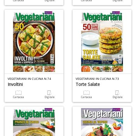
Cartacea
Digitale
Cartacea
Digitale
E
G
St
M
S
n
VEGETARIANI IN CUCINA N.74
VEGETARIANI IN CUCINA N.73
+
Involtini
Torte Salate
D
Cartacea
Digitale
Cartacea
Digitale
V
al
t