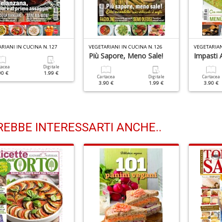
RIANI IN CUCINA N.127
VEGETARIANI IN CUCINA N.126
VEGETARIAN
Più Sapore, Meno Sale!
Impasti A
tacea
Digitale
90 €
1.99 €
Cartacea
Digitale
Cartacea
3.90 €
1.99 €
3.90 €
EBBE INTERESSARTI ANCHE..