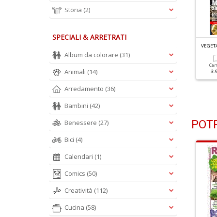
Storia
(2)
SPECIALI & ARRETRATI
EGETARIANI IN CUCINA N.114
VEGETARIANI IN CUCINA N.113
VEGETA
egumi: Fonte Sana Di
Involtini Fantasia
Album da colorare
(31)
roteine
Car
Animali
(14)
3.
Cartacea
Digitale
3.90 €
1.99 €
Cartacea
Digitale
Arredamento
(36)
3.90 €
1.99 €
Bambini
(42)
POTR
Benessere
(27)
Bici
(4)
Calendari
(1)
Comics
(50)
Creatività
(112)
Cucina
(58)