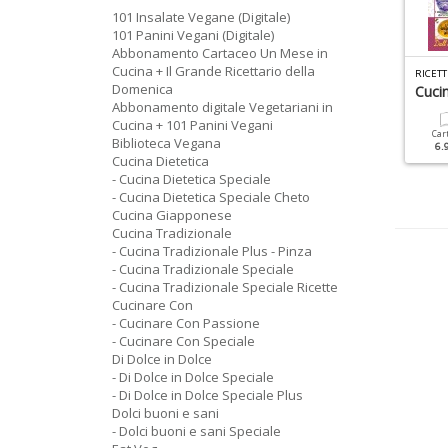
101 Insalate Vegane (Digitale)
101 Panini Vegani (Digitale)
Abbonamento Cartaceo Un Mese in
Cucina + Il Grande Ricettario della
L
A MIA CUCINA VEGETARIANA GREEN N.1
R
ICETTE PER IL MIO BIMBY SPECIALE N.14
Domenica
icette Vegetariane Con I
Cucin
Abbonamento digitale Vegetariani in
rodotti Del Tuo Orto
Cartacea
Digitale
Cucina + 101 Panini Vegani
4.90 €
2.90 €
Car
Biblioteca Vegana
6.
Cartacea
Digitale
Cucina Dietetica
6.90 €
3.90 €
- Cucina Dietetica Speciale
- Cucina Dietetica Speciale Cheto
Cucina Giapponese
Cucina Tradizionale
- Cucina Tradizionale Plus - Pinza
- Cucina Tradizionale Speciale
- Cucina Tradizionale Speciale Ricette
Cucinare Con
- Cucinare Con Passione
- Cucinare Con Speciale
Di Dolce in Dolce
- Di Dolce in Dolce Speciale
- Di Dolce in Dolce Speciale Plus
Dolci buoni e sani
- Dolci buoni e sani Speciale