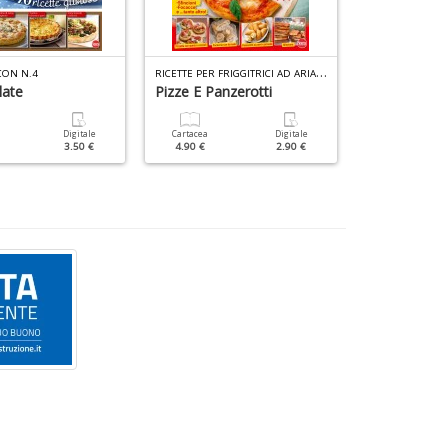
R
ICETTE PER FRIGGITRICI AD ARIA SPECIALE N.4
CON N.4
late
Pizze E Panzerotti
Cucinare Le
Digitale
Cartacea
Digitale
Cartacea
3.50 €
4.90 €
2.90 €
4.90 €