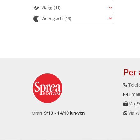
Viaggi
(11)
Videogiochi
(19)
Per 
Telefo
Email
Via F
Orari:
9/13 - 14/18 lun-ven
Via W