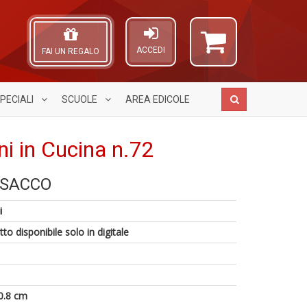
ACCEDI
FAI UN REGALO
PECIALI
SCUOLE
AREA
EDICOLE
ni in Cucina n.72
 SACCO
Gl
A
E
u
L
i
F
p
O
W
d
C
to disponibile solo in digitale
M
D
f
n
A
a
E
n
c
G
+
L
K
D
M
n
0.8 cm
C
+