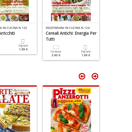
C
di
&
F
G
tu
C
i
n
p
I IN CUCINA N.125
VEGETARIANI IN CUCINA N.124
VEGETARIANI IN
+
n
rricchiti
Cereali Antichi: Energia Per
Spinaci: 5 Mo
D
+
Tutti
Portarli In T
D
Digitale
1.99 €
Cartacea
Digitale
Cartacea
3.90 €
1.99 €
3.90 €