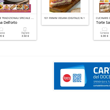
R
ICETTE TRADIZIONALI SPECIALE ORTO N.2
101 PANINI VEGANI (DIGITALE) N.1
CUCINARE 
a Dell'orto
Torte Sa
tacea
Digitale
Cartacea
90 €
3.50 €
6.90 €