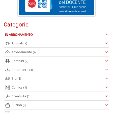
W
e
Categorie
i
s
IN ABBONAMENTO
p
s
Animali
(7)
i
la
Arredamento
(4)
Il
M
Bambini
(2)
C
Benessere
(3)
I
n
Bici
(1)
+
D
Comics
(1)
Creatività
(13)
Cucina
(9)