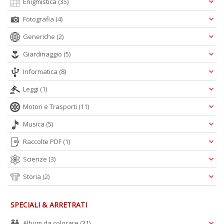
Enigmistica
(35)
Fotografia
(4)
A
Generiche
(2)
L
O
Giardinaggio
(5)
C
n
Informatica
(8)
Leggi
(1)
Motori e Trasporti
(11)
Musica
(5)
Raccolte PDF
(1)
Scienze
(3)
Storia
(2)
SPECIALI & ARRETRATI
Album da colorare
(31)