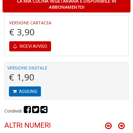
1
LA MIA CUCINA VEGETARIANA È DISPONIBILE IN
f
ABBONAMENTO!
VERSIONE CARTACEA
€ 3,90
RICEVI AVVISO
Il
G
A
VERSIONE DIGITALE
C
€ 1,90
S
n
+
AGGIUNGI
D
Condividi:
ALTRI NUMERI
A
R