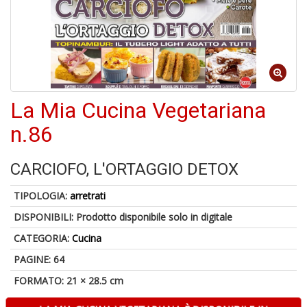
M
C
V
La Mia Cucina Vegetariana
n.86
U
M
CARCIOFO, L'ORTAGGIO DETOX
in
C
TIPOLOGIA:
arretrati
p
u
DISPONIBILI:
Prodotto disponibile solo in digitale
a
-
CATEGORIA:
Cucina
C
PAGINE: 64
FORMATO: 21 × 28.5 cm