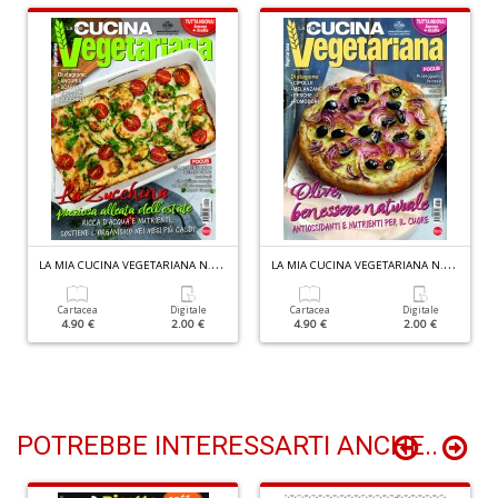
Y
&
R
M
n
+
D
M
L
A MIA CUCINA VEGETARIANA N.138
L
A MIA CUCINA VEGETARIANA N.137
di
F
Cartacea
Digitale
Cartacea
Digitale
B
4.90 €
2.00 €
4.90 €
2.00 €
n
+
D
POTREBBE INTERESSARTI ANCHE..