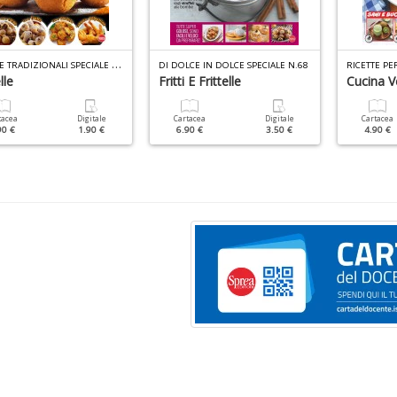
R
ICETTE TRADIZIONALI SPECIALE N.10
DI DOLCE IN DOLCE SPECIALE N.68
lle
Fritti E Frittelle
Cucina V
tacea
Digitale
Cartacea
Digitale
Cartacea
90 €
1.90 €
6.90 €
3.50 €
4.90 €