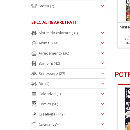
Storia
(2)
SPECIALI & ARRETRATI
EGETARIANI IN CUCINA N.114
VEGETARIANI IN CUCINA N.113
VEGETA
egumi: Fonte Sana Di
Involtini Fantasia
Album da colorare
(31)
roteine
Car
Animali
(14)
3.
Cartacea
Digitale
3.90 €
1.99 €
Cartacea
Digitale
Arredamento
(36)
3.90 €
1.99 €
Bambini
(42)
POTR
Benessere
(27)
Bici
(4)
Calendari
(1)
Comics
(50)
Creatività
(112)
Cucina
(58)