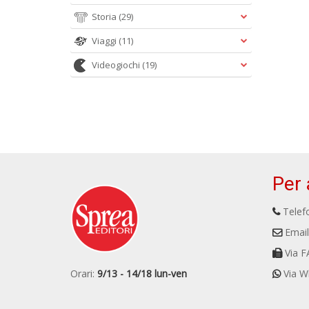
Storia
(29)
Viaggi
(11)
Videogiochi
(19)
Per 
Telefo
Email
Via F
Orari:
9/13 - 14/18 lun-ven
Via W