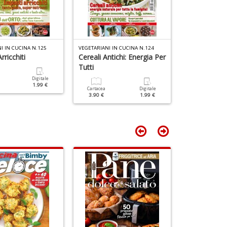
e
Y
V
lo
Y
I IN CUCINA N.125
VEGETARIANI IN CUCINA N.124
VEGETARIANI IN
rricchiti
Cereali Antichi: Energia Per
Spinaci: 5 Mo
n
Tutti
Portarli In T
+
D
Digitale
1.99 €
Cartacea
Digitale
Cartacea
3.90 €
1.99 €
3.90 €