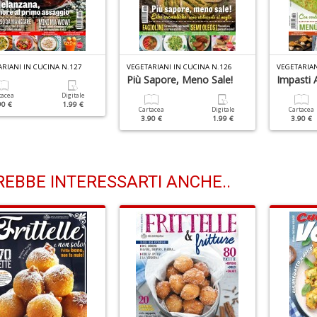
RIANI IN CUCINA N.127
VEGETARIANI IN CUCINA N.126
VEGETARIAN
Più Sapore, Meno Sale!
Impasti A
tacea
Digitale
90 €
1.99 €
Cartacea
Digitale
Cartacea
3.90 €
1.99 €
3.90 €
EBBE INTERESSARTI ANCHE..