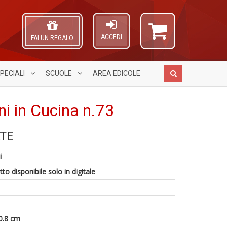
ACCEDI
FAI UN REGALO
PECIALI
SCUOLE
AREA
EDICOLE
ni in Cucina n.73
S
TE
E
fi
A
c
M
L
i
6
Tu
al
O
f
p
u
C
to disponibile solo in digitale
+
C
M
n
M
S
n
Fr
T
+
El
n
D
+
0.8 cm
D