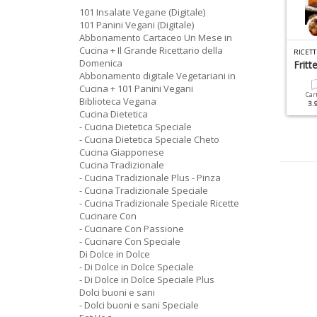
101 Insalate Vegane (Digitale)
101 Panini Vegani (Digitale)
Abbonamento Cartaceo Un Mese in
Cucina + Il Grande Ricettario della
C
UCINA TRADIZIONALE SPECIALE N.9
R
ICETTE PER IL MIO BIMBY SPECIALE N.12
Domenica
ane Fatto In Casa
Risotti, Orzotti E Farrotti
Fritte
Abbonamento digitale Vegetariani in
Cucina + 101 Panini Vegani
Cartacea
Digitale
Cartacea
Digitale
Car
Biblioteca Vegana
6.90 €
3.50 €
4.90 €
2.90 €
3.
Cucina Dietetica
- Cucina Dietetica Speciale
- Cucina Dietetica Speciale Cheto
Cucina Giapponese
Cucina Tradizionale
- Cucina Tradizionale Plus - Pinza
- Cucina Tradizionale Speciale
- Cucina Tradizionale Speciale Ricette
Cucinare Con
- Cucinare Con Passione
- Cucinare Con Speciale
Di Dolce in Dolce
- Di Dolce in Dolce Speciale
- Di Dolce in Dolce Speciale Plus
Dolci buoni e sani
- Dolci buoni e sani Speciale