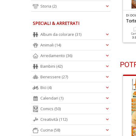
Storia
(2)
I DOLCE IN DOLCE N.110
DI DOLCE IN DOLCE N.109
DI DO
peciale Tiramisù Alla
Senza Glutine
Torte
SPECIALI & ARRETRATI
rutta
Album da colorare
(31)
Cartacea
Digitale
Car
2.90 €
1.50 €
3.
Cartacea
Digitale
2.90 €
1.50 €
Animali
(14)
Arredamento
(36)
POTR
Bambini
(42)
Benessere
(27)
Bici
(4)
Calendari
(1)
Comics
(50)
Creatività
(112)
Cucina
(58)