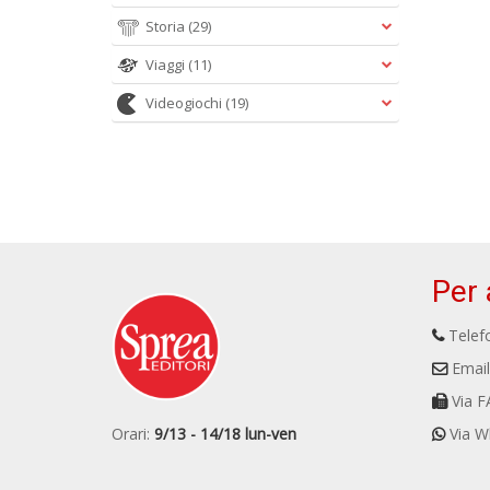
Storia
(29)
Viaggi
(11)
Videogiochi
(19)
Per 
Telefo
Email
Via F
Orari:
9/13 - 14/18 lun-ven
Via W