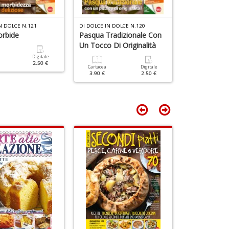
S
M
C
C
I
N DOLCE N.121
DI DOLCE IN DOLCE N.120
DI DOLCE IN DO
orbide
Pasqua Tradizionale Con
Frittelle E D
M
n
Un Tocco Di Originalità
+
Digitale
Cartacea
D
2.50 €
3.50 €
Cartacea
Digitale
3.90 €
2.50 €