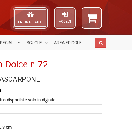
ACCEDI
FAI UN REGALO
PECIALI
SCUOLE
AREA
EDICOLE
in Dolce n.72
MASCARPONE
C
A
L
1
G
L
v
i
n
n
O
F
in
+
C
to disponibile solo in digitale
Tu
di
D
n
p
C
G
n
0.8 cm
+