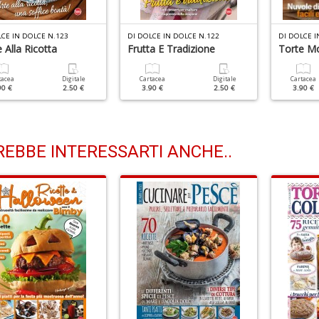
LCE IN DOLCE N.123
DI DOLCE IN DOLCE N.122
DI DOLCE I
 Alla Ricotta
Frutta E Tradizione
Torte M
tacea
Digitale
Cartacea
Digitale
Cartacea
90 €
2.50 €
3.90 €
2.50 €
3.90 €
EBBE INTERESSARTI ANCHE..