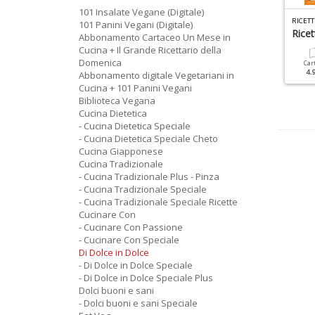
101 Insalate Vegane (Digitale)
R
ICETTE PER FRIGGITRICI AD ARIA SPECIALE N.3
DI DOLCE IN DOLCE SPECIALE N.70
101 Panini Vegani (Digitale)
orte Morbide
Dolci Americani
Rice
Abbonamento Cartaceo Un Mese in
Cucina + Il Grande Ricettario della
Domenica
Cartacea
Digitale
Cartacea
Digitale
Car
4.90 €
2.90 €
6.90 €
3.90 €
4.
Abbonamento digitale Vegetariani in
Cucina + 101 Panini Vegani
Biblioteca Vegana
Cucina Dietetica
- Cucina Dietetica Speciale
- Cucina Dietetica Speciale Cheto
Cucina Giapponese
Cucina Tradizionale
- Cucina Tradizionale Plus - Pinza
- Cucina Tradizionale Speciale
- Cucina Tradizionale Speciale Ricette
Cucinare Con
- Cucinare Con Passione
- Cucinare Con Speciale
Di Dolce in Dolce
- Di Dolce in Dolce Speciale
- Di Dolce in Dolce Speciale Plus
Dolci buoni e sani
- Dolci buoni e sani Speciale