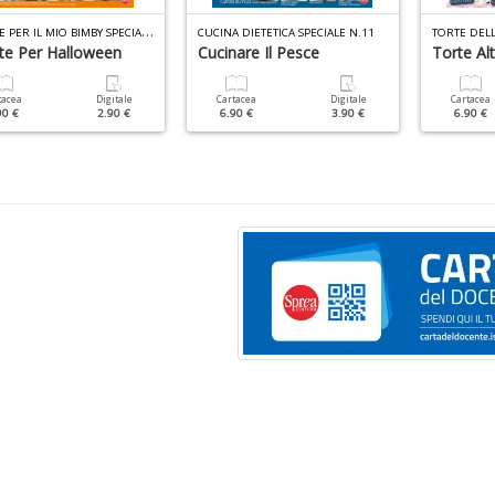
R
ICETTE PER IL MIO BIMBY SPECIALE N.2
CUCINA DIETETICA SPECIALE N.11
tte Per Halloween
Cucinare Il Pesce
Torte Al
tacea
Digitale
Cartacea
Digitale
Cartacea
90 €
2.90 €
6.90 €
3.90 €
6.90 €