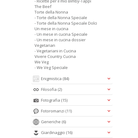
- Ricette per il mio Bimby-Tappi
The Beef
Torte della Nonna
- Torte della Nonna Speciale
- Torte della Nonna Speciale Dolci
Un mese in cucina
- Un mese in cucina Speciale
- Un mese in cucina dossier
Vegetarian
- Vegetariani in Cucina
Vivere Country Cucina
We Veg
- We Veg Speciale
Enigmistica
(84)
Filosofia
(2)
Fotografia
(15)
Fotoromanzi
(11)
Generiche
(6)
Giardinaggio
(16)