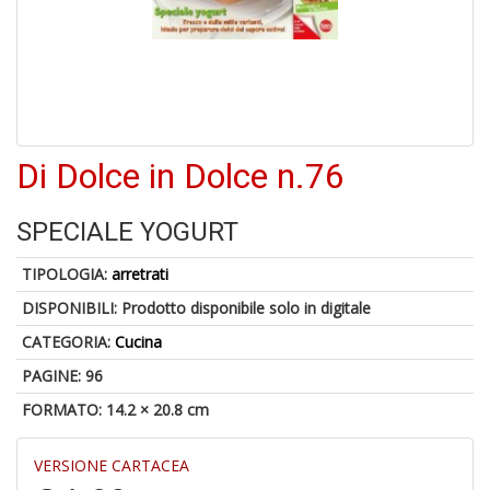
A
di
a
Di Dolce in Dolce n.76
a
pi
p
SPECIALE YOGURT
fr
a
a
TIPOLOGIA:
arretrati
DISPONIBILI:
Prodotto disponibile solo in digitale
CATEGORIA:
Cucina
PAGINE: 96
FORMATO: 14.2 × 20.8 cm
VERSIONE CARTACEA
P