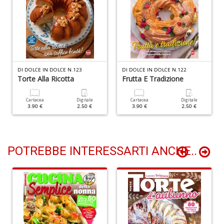
E
F
W
M
DI DOLCE IN DOLCE N.123
DI DOLCE IN DOLCE N.122
A
Torte Alla Ricotta
Frutta E Tradizione
n
+
Cartacea
Digitale
Cartacea
Digitale
D
3.90 €
2.50 €
3.90 €
2.50 €
POTREBBE INTERESSARTI ANCHE..
O
fa
Il
M
O
P
n
+