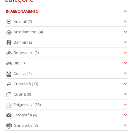
B
I
IN ABBONAMENTO
L
Animali
(7)
C
n
Arredamento
(4)
+
D
Bambini
(2)
Benessere
(3)
Bici
(1)
B
Comics
(1)
B
d
Creatività
(13)
e
Cucina
(9)
n
+
Enigmistica
(35)
D
Fotografia
(4)
Generiche
(2)