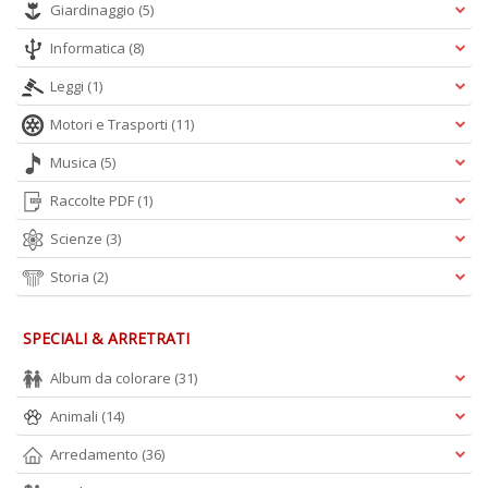
Giardinaggio
(5)
Informatica
(8)
A
Leggi
(1)
L
Motori e Trasporti
(11)
O
C
Musica
(5)
n
Raccolte PDF
(1)
Scienze
(3)
Storia
(2)
SPECIALI & ARRETRATI
Album da colorare
(31)
Animali
(14)
Arredamento
(36)