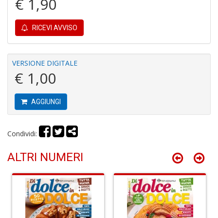
€ 1,90
M
6
f
RICEVI AVVISO
+
di
c
VERSIONE DIGITALE
€ 1,00
AGGIUNGI
Condividi:
P
R
ALTRI NUMERI
P
(d
n
+
D