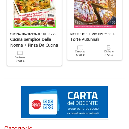
D
C
UCINA TRADIZIONALE PLUS - PINZA N.1
R
ICETTE PER IL MIO BIMBY DELLA NONNA N.3
Cucina Semplice Della
Torte Autunnali
Nonna + Pinza Da Cucina
Cartacea
Digitale
T
6.90 €
3.50 €
Cartacea
ci
9.90 €
l
L
M
B
n
+
D
Categorie
S