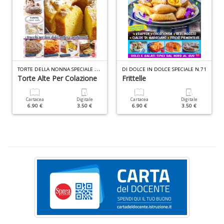
+
D
T
ORTE DELLA NONNA SPECIALE N.50
Il
DI DOLCE IN DOLCE SPECIALE N.71
f
Torte Alte Per Colazione
Frittelle
d
N
Cartacea
Digitale
Cartacea
Digitale
I
6.90 €
3.50 €
6.90 €
3.50 €
L
P
C
n
+
D
F