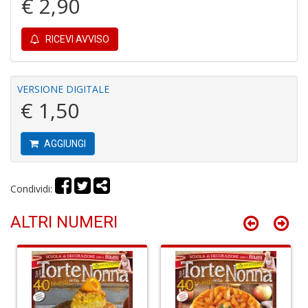
€ 2,90
RICEVI AVVISO
P
F
C
VERSIONE DIGITALE
R
€ 1,50
M
n
+
AGGIUNGI
D
Condividi:
ALTRI NUMERI
P
M
B
n
+
D