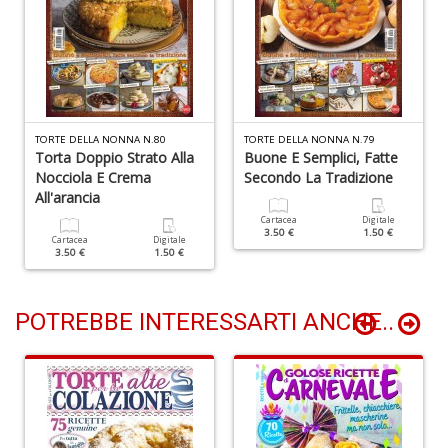
1
P
V
TORTE DELLA NONNA N.80
TORTE DELLA NONNA N.79
(D
Torta Doppio Strato Alla
Buone E Semplici, Fatte
n
Nocciola E Crema
Secondo La Tradizione
+
All'arancia
D
Cartacea
Digitale
3.50 €
1.50 €
Cartacea
Digitale
3.50 €
1.50 €
POTREBBE INTERESSARTI ANCHE..
E
S
S
n