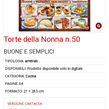
V
lo
Y
Torte della Nonna n.50
t
di
P
BUONE E SEMPLICI
TIPOLOGIA:
arretrati
DISPONIBILI:
Prodotto disponibile solo in digitale
CATEGORIA:
Cucina
U
A
PAGINE: 64
c
B
FORMATO: 21 × 28.5 cm
VERSIONE CARTACEA