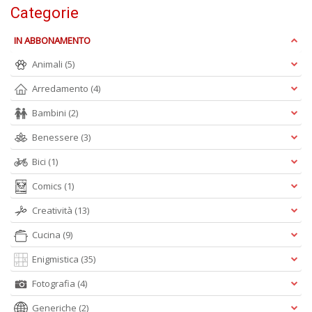
s
Categorie
t
da
IN ABBONAMENTO
f
C
Animali
(5)
C
n
Arredamento
(4)
+
Bambini
(2)
D
Benessere
(3)
Bici
(1)
Comics
(1)
Creatività
(13)
A
Cucina
(9)
L
O
Enigmistica
(35)
C
n
Fotografia
(4)
Generiche
(2)