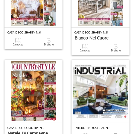
CASA DECO SHABBY N.6
CASA DECO SHABBY N.5
Bianco Nel Cuore
Cartacea
Digitale
1
Cartacea
Digitale
f
+
A
d
c
2
+
M
d
re
2
CASA DECO COUNTRY N.3
INTERNI INDUSTRIAL N.1
Natale Di Campagna