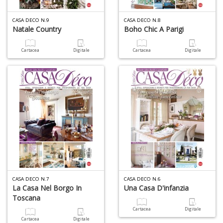
y
E
CASA DECO N.9
CASA DECO N.8
P
Natale Country
Boho Chic A Parigi
n
+
Cartacea
Digitale
Cartacea
Digitale
D
Pr
U
n
+
D
CASA DECO N.7
CASA DECO N.6
La Casa Nel Borgo In
Una Casa D'infanzia
Toscana
Cartacea
Digitale
Cartacea
Digitale