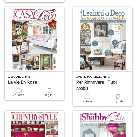
L
s
N
R
G
n
+
D
B
CASA DECO N.5
CASA DECO LEZIONI N.1
n
La Vie En Rose
Per Rinnovare I Tuoi
ap
Mobili
q
Cartacea
Digitale
si
Cartacea
Digitale
Il
M
C
I
n
+