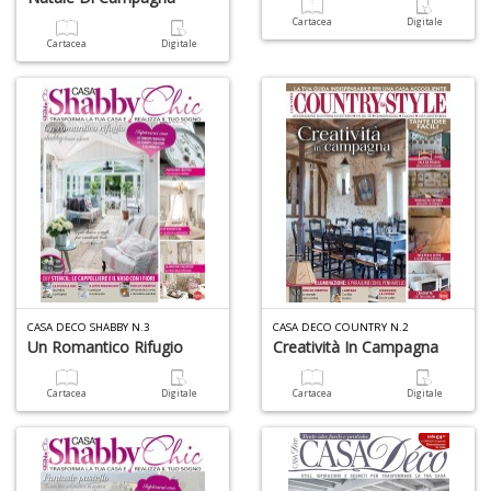
Cartacea
Digitale
Cartacea
Digitale
6
f
+
di
in
r
CASA DECO SHABBY N.3
CASA DECO COUNTRY N.2
Un Romantico Rifugio
Creatività In Campagna
In
Cartacea
Digitale
Cartacea
Digitale
M
di
F
M
n