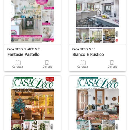
+
D
O
M
CASA DECO SHABBY N.2
CASA DECO N.10
2
Fantasie Pastello
Bianco E Rustico
Il
M
Cartacea
Digitale
Cartacea
Digitale
C
I
M
n
+
D
P