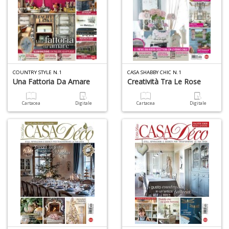
D
COUNTRY STYLE N.1
CASA SHABBY CHIC N.1
Una Fattoria Da Amare
Creatività Tra Le Rose
A
L
Cartacea
Digitale
Cartacea
Digitale
O
C
n