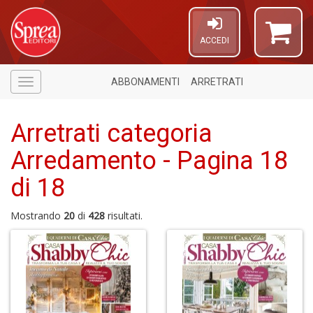
ACCEDI
ABBONAMENTI
ARRETRATI
Menù
Arretrati categoria
Arredamento - Pagina 18
di 18
5
n
Mostrando
20
di
428
risultati.
in
di