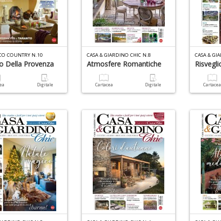
CO COUNTRY N.10
CASA & GIARDINO CHIC N.8
CASA & GI
o Della Provenza
Atmosfere Romantiche
Risvegli
cea
Digitale
Cartacea
Digitale
Cartace