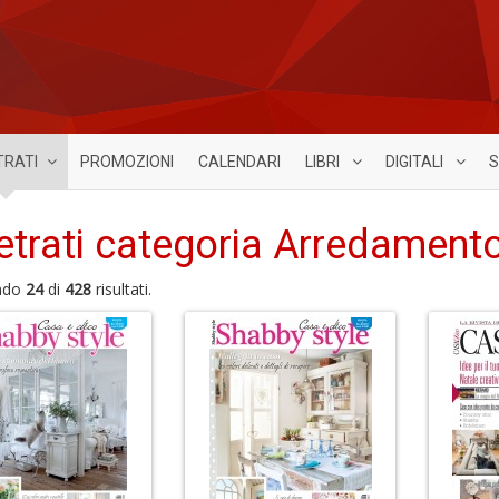
TRATI
PROMOZIONI
CALENDARI
LIBRI
DIGITALI
S
etrati categoria Arredamento
ndo
24
di
428
risultati.