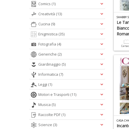
Comics
(1)
Creatività
(13)
SHABBY S
Le Tan
Cucina
(9)
Bianco
Roman
Enigmistica
(35)
Fotografia
(4)
Carta
Generiche
(2)
Giardinaggio
(5)
Informatica
(7)
Leggi
(1)
Motori e Trasporti
(11)
Musica
(5)
Raccolte PDF
(1)
CASA CHI
Scienze
(3)
Incant