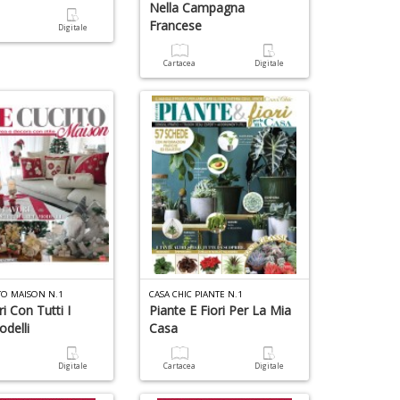
Nella Campagna
e
Francese
a
Digitale
Fi
I
Cartacea
Digitale
L
C
S
n
+
D
TO MAISON N.1
CASA CHIC PIANTE N.1
i Con Tutti I
Piante E Fiori Per La Mia
odelli
Casa
a
Digitale
Cartacea
Digitale