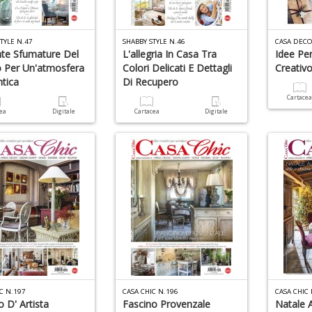
TYLE N.47
SHABBY STYLE N.46
CASA DECO
te Sfumature Del
L'allegria In Casa Tra
Idee Pe
 Per Un'atmosfera
Colori Delicati E Dettagli
Creativ
tica
Di Recupero
Cartace
cea
Digitale
Cartacea
Digitale
C N.197
CASA CHIC N.196
CASA CHIC
o D' Artista
Fascino Provenzale
Natale A