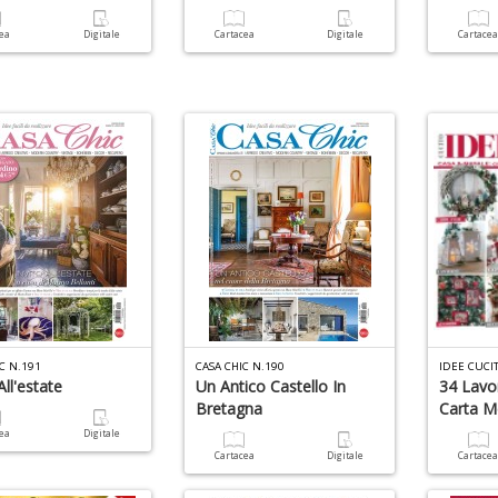
cea
Digitale
Cartacea
Digitale
Cartace
C N.191
CASA CHIC N.190
IDEE CUCI
All'estate
Un Antico Castello In
34 Lavor
Bretagna
Carta M
cea
Digitale
Cartacea
Digitale
Cartace