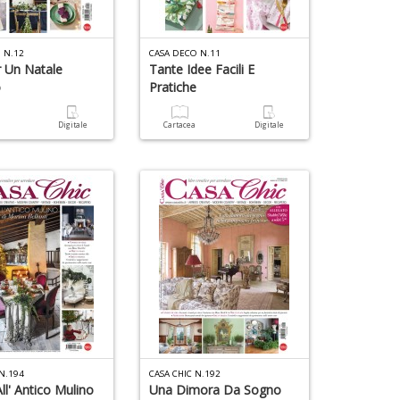
E
n
4
M
+
n
n
D
in
 N.12
CASA DECO N.11
+
r Un Natale
Tante Idee Facili E
di
D
o
Pratiche
a
Digitale
Cartacea
Digitale
6
C
f
ai
N
P
G
A
e
L
G
P
S
n
n
+
+
D
D
 N.194
CASA CHIC N.192
ll' Antico Mulino
Una Dimora Da Sogno
B