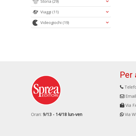
Storia
(29)
Viaggi
(11)
Videogiochi
(19)
Per 
Telefo
Email
Via F
Orari:
9/13 - 14/18 lun-ven
Via W