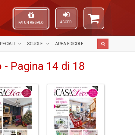
ACCEDI
FAI UN REGALO
PECIALI
SCUOLE
AREA
EDICOLE
 - Pagina 14 di 18
Il
R
A
1
g
V
L
n
ri
n
O
in
d
+
C
di
d
D
n
U
m
in
c
S