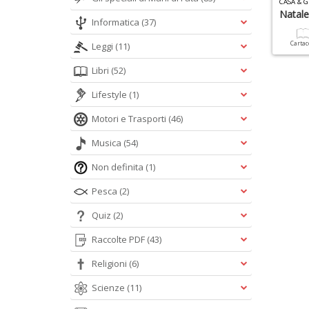
CASA & G
Natale
Informatica
(37)
Carta
Leggi
(11)
Libri
(52)
Lifestyle
(1)
Motori e Trasporti
(46)
Musica
(54)
Non definita
(1)
Pesca
(2)
Quiz
(2)
Raccolte PDF
(43)
Religioni
(6)
Scienze
(11)