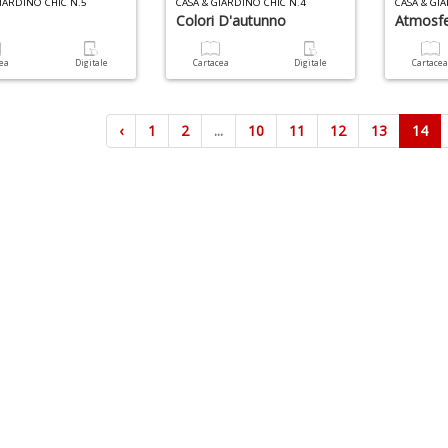
IARDINO CHIC N.5
CASA & GIARDINO CHIC N.4
CASA & GI
Colori D'autunno
Atmosfe
cea
Digitale
Cartacea
Digitale
Cartace
‹
1
2
...
10
11
12
13
14