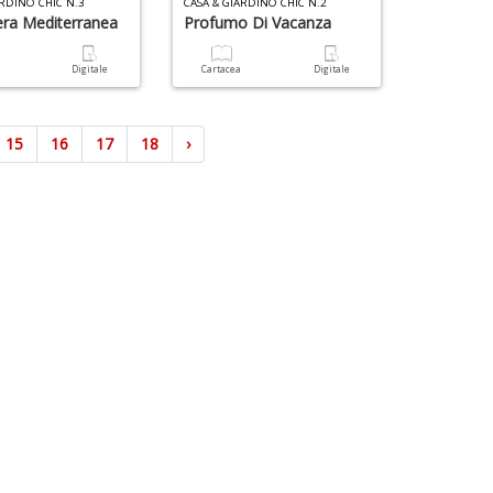
ARDINO CHIC N.3
CASA & GIARDINO CHIC N.2
ra Mediterranea
Profumo Di Vacanza
a
Digitale
Cartacea
Digitale
15
16
17
18
›