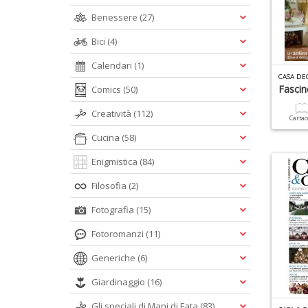
Benessere
(27)
Bici
(4)
Calendari
(1)
CASA DE
Fascin
Comics
(50)
Creatività
(112)
Carta
Cucina
(58)
Enigmistica
(84)
Filosofia
(2)
Fotografia
(15)
Fotoromanzi
(11)
Generiche
(6)
Giardinaggio
(16)
Gli speciali di Mani di Fata
(83)