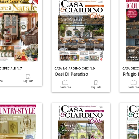
C SPECIALE N.71
CASA & GIARDINO CHIC N.9
CASA DEC
Oasi Di Paradiso
Rifugio 
cea
Digitale
Cartacea
Digitale
Cartace