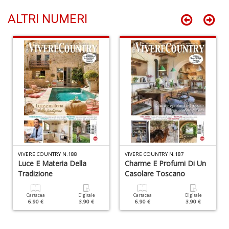
ALTRI NUMERI
L
d
c
P
D
M
n
+
D
P
VIVERE COUNTRY N.188
VIVERE COUNTRY N.187
Luce E Materia Della
Charme E Profumi Di Un
P
P
Tradizione
Casolare Toscano
S
n
Cartacea
Digitale
Cartacea
Digitale
+
6.90 €
3.90 €
6.90 €
3.90 €
D