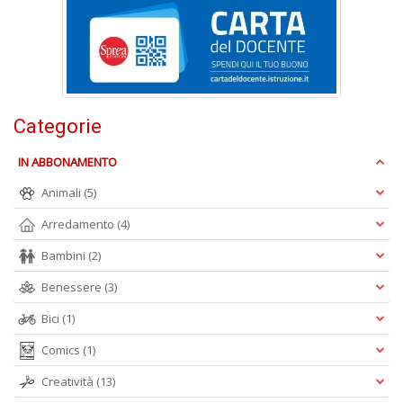
C
n
Categorie
+
D
IN ABBONAMENTO
Animali
(5)
Arredamento
(4)
Bambini
(2)
Benessere
(3)
A
L
Bici
(1)
O
C
Comics
(1)
n
Creatività
(13)