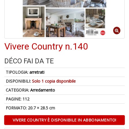
U
a
c
D
Vivere Country n.140
M
in
di
DÉCO FAI DA TE
TIPOLOGIA:
arretrati
DISPONIBILI:
Solo 1 copia disponibile
CATEGORIA:
Arredamento
PAGINE: 112
U
FORMATO: 20.7 × 28.5 cm
a
di
VIVERE COUNTRY È DISPONIBILE IN ABBONAMENTO!
a
a