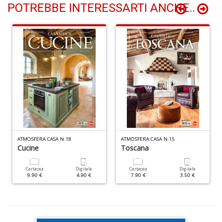
POTREBBE INTERESSARTI ANCHE..
P
v
W
V
n
+
D
ATMOSFERA CASA N.18
ATMOSFERA CASA N.15
Cucine
Toscana
Cartacea
Digitale
Cartacea
Digitale
9.90 €
4.90 €
7.90 €
3.50 €
S
V
n
+
D