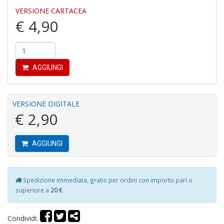
Il
VERSIONE CARTACEA
M
€ 4,90
C
I
AGGIUNGI
VERSIONE DIGITALE
E
€ 2,90
B
di
C
AGGIUNGI
la
S
n
+
Spedizione immediata, gratis per ordini con importo pari o
D
superiore a
20 €
Condividi: