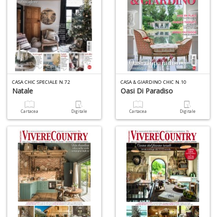
A
s
di
a
I
L
A
CASA CHIC SPECIALE N.72
CASA & GIARDINO CHIC N.10
M
Natale
Oasi Di Paradiso
n
+
Cartacea
Digitale
Cartacea
Digitale
D
C
al
ri