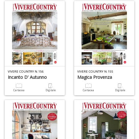
B
e
b
in
eq
D
M
n
+
D
VIVERE COUNTRY N.156
VIVERE COUNTRY N.155
Incanto D' Autunno
Magica Provenza
Cartacea
Digitale
Cartacea
Digitale
A
L
O
C
n