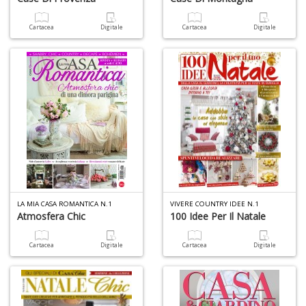
Cartacea
Digitale
Cartacea
Digitale
S
H
n
+
D
G
LA MIA CASA ROMANTICA N.1
VIVERE COUNTRY IDEE N.1
P
Atmosfera Chic
100 Idee Per Il Natale
S
n
Cartacea
Digitale
Cartacea
Digitale
+
D