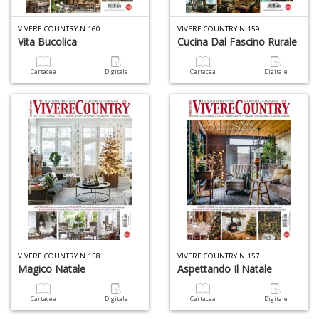
L
M
VIVERE COUNTRY N.160
VIVERE COUNTRY N.159
C
Vita Bucolica
Cucina Dal Fascino Rurale
V
n
+
Cartacea
Digitale
Cartacea
Digitale
D
T
il
r
W
M
n
+
VIVERE COUNTRY N.158
VIVERE COUNTRY N.157
D
Magico Natale
Aspettando Il Natale
Cartacea
Digitale
Cartacea
Digitale