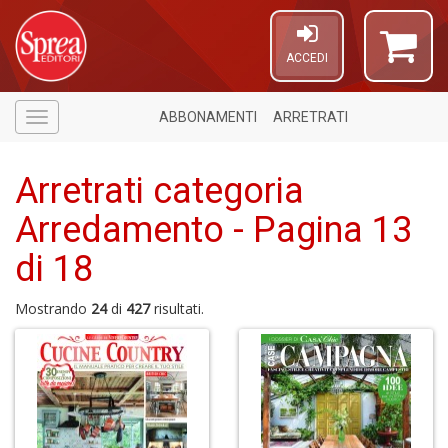
ACCEDI
ABBONAMENTI
ARRETRATI
Menù
Arretrati categoria
Arredamento - Pagina 13
di 18
Mostrando
24
di
427
risultati.
6
f
+
di
in
r