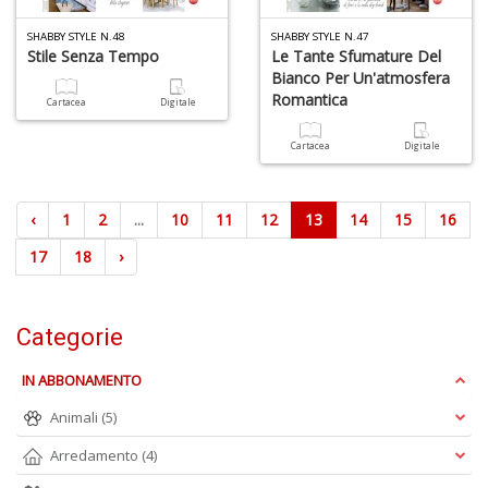
SHABBY STYLE N.48
SHABBY STYLE N.47
Stile Senza Tempo
Le Tante Sfumature Del
Bianco Per Un'atmosfera
Romantica
Cartacea
Digitale
Cartacea
Digitale
‹
1
2
...
10
11
12
13
14
15
16
17
18
›
Categorie
IN ABBONAMENTO
Animali
(5)
Arredamento
(4)