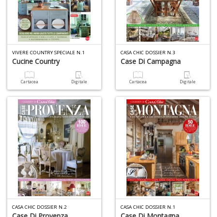
VIVERE COUNTRY SPECIALE N.1
CASA CHIC DOSSIER N.3
Il
Cucine Country
Case Di Campagna
M
c
Cartacea
Digitale
Cartacea
Digitale
t
di
P
1
n
in
di
CASA CHIC DOSSIER N.2
CASA CHIC DOSSIER N.1
Case Di Provenza
Case Di Montagna