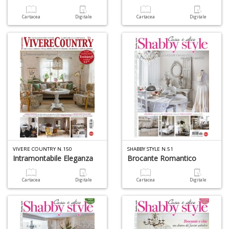
Cartacea
Digitale
Cartacea
Digitale
VIVERE COUNTRY N.150
SHABBY STYLE N.51
Intramontabile Eleganza
Brocante Romantico
Cartacea
Digitale
Cartacea
Digitale