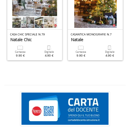
1
O
d
V
S
n
CASA CHIC SPECIALE N.79
CASANTICA MONOGRAFIE N.7
+
Natale Chic
Natale
D
Cartacea
Digitale
Cartacea
Digitale
9.90 €
4.90 €
9.90 €
4.90 €
Il
F
n
+
D