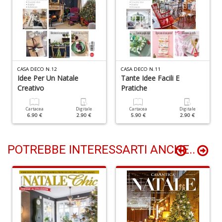
D
L
M
CASA DECO N.12
CASA DECO N.11
Idee Per Un Natale
Tante Idee Facili E
B
Creativo
Pratiche
B
n
+
Cartacea
Digitale
Cartacea
Digitale
6.90 €
2.90 €
5.90 €
2.90 €
D
POTREBBE INTERESSARTI ANCHE..
V
i
m
d
1
al