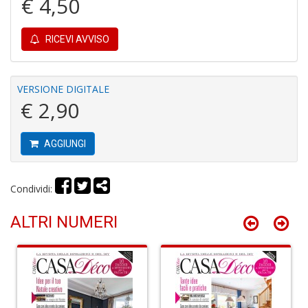
€ 4,50
6
RICEVI AVVISO
n
c
c
di
VERSIONE DIGITALE
in
€ 2,90
o
AGGIUNGI
Condividi:
ALTRI NUMERI
A
M
di
F
S
n
+