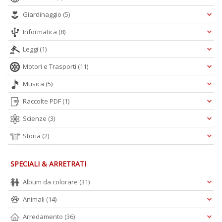
Giardinaggio
(5)
Informatica
(8)
Leggi
(1)
A
L
Motori e Trasporti
(11)
O
C
Musica
(5)
n
Raccolte PDF
(1)
Scienze
(3)
Storia
(2)
SPECIALI & ARRETRATI
Album da colorare
(31)
Animali
(14)
Arredamento
(36)