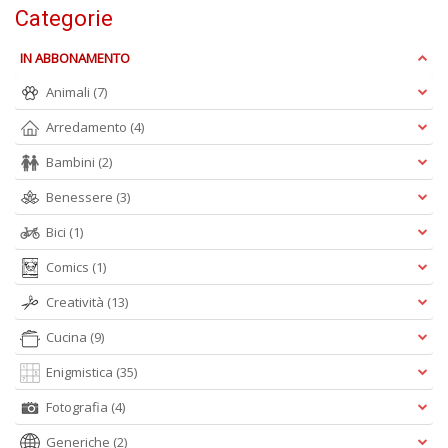
Categorie
F
M
IN ABBONAMENTO
Vi
n
Animali
(7)
+
D
Arredamento
(4)
Bambini
(2)
Benessere
(3)
L
Bici
(1)
cr
Comics
(1)
d
b
Creatività
(13)
L
Il
Cucina
(9)
n
+
Enigmistica
(35)
D
Fotografia
(4)
Generiche
(2)