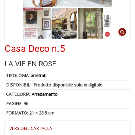
c
d
f
Casa Deco n.5
LA VIE EN ROSE
6
f
TIPOLOGIA:
arretrati
+
di
DISPONIBILI:
Prodotto disponibile solo in digitale
in
r
CATEGORIA:
Arredamento
PAGINE: 96
FORMATO: 21 × 28.5 cm
VERSIONE CARTACEA