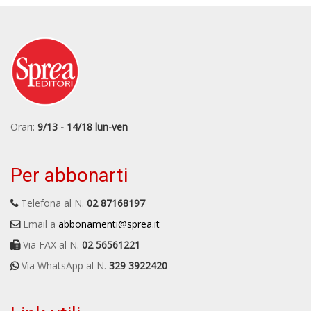
Orari:
9/13 - 14/18 lun-ven
Per abbonarti
Telefona al N.
02 87168197
Email a
abbonamenti@sprea.it
Via FAX al N.
02 56561221
Via WhatsApp al N.
329 3922420