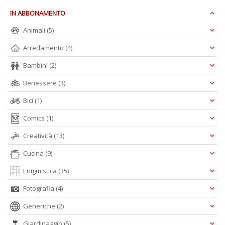
s
IN ABBONAMENTO
t
da
Animali
(5)
f
C
Arredamento
(4)
C
n
Bambini
(2)
+
D
Benessere
(3)
Bici
(1)
Comics
(1)
Creatività
(13)
Cucina
(9)
A
Enigmistica
(35)
L
O
Fotografia
(4)
C
n
Generiche
(2)
Giardinaggio
(5)