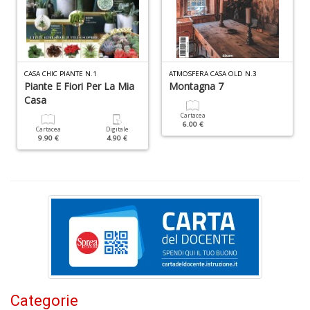
+
D
CASA CHIC PIANTE N.1
ATMOSFERA CASA OLD N.3
Piante E Fiori Per La Mia
Montagna 7
Il
Casa
f
Cartacea
d
6.00 €
Cartacea
Digitale
N
9.90 €
4.90 €
I
L
P
C
n
+
D
Categorie
F