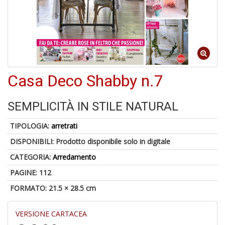
V
lo
Y
Casa Deco Shabby n.7
t
di
P
SEMPLICITÀ IN STILE NATURAL
TIPOLOGIA:
arretrati
DISPONIBILI:
Prodotto disponibile solo in digitale
CATEGORIA:
Arredamento
U
A
PAGINE: 112
c
B
FORMATO: 21.5 × 28.5 cm
VERSIONE CARTACEA