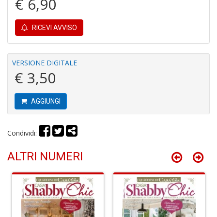
€ 6,90
RICEVI AVVISO
P
F
C
VERSIONE DIGITALE
R
€ 3,50
M
n
+
AGGIUNGI
D
Condividi:
ALTRI NUMERI
P
M
B
n
+
D