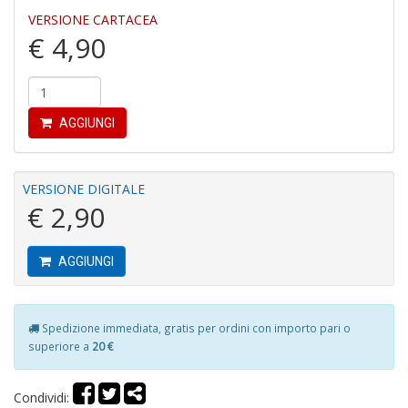
M
VERSIONE CARTACEA
6
€ 4,90
f
+
di
c
AGGIUNGI
VERSIONE DIGITALE
€ 2,90
P
AGGIUNGI
R
P
(d
n
Spedizione immediata, gratis per ordini con importo pari o
+
superiore a
20 €
D
Condividi: