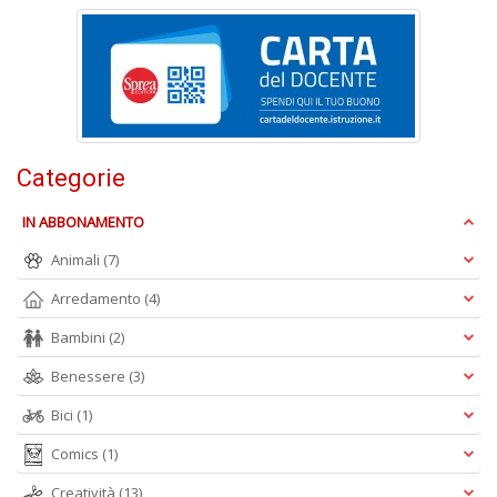
B
I
L
C
n
+
D
Categorie
IN ABBONAMENTO
Animali
(7)
B
B
Arredamento
(4)
d
e
Bambini
(2)
n
+
Benessere
(3)
D
Bici
(1)
Comics
(1)
Creatività
(13)