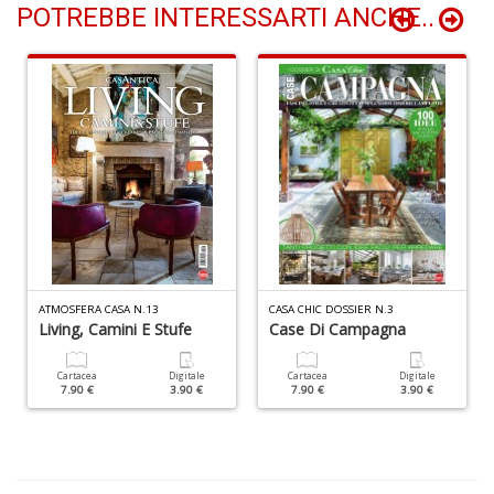
POTREBBE INTERESSARTI ANCHE..
D
T
ci
l
L
M
B
ATMOSFERA CASA N.13
CASA CHIC DOSSIER N.3
n
Living, Camini E Stufe
Case Di Campagna
+
D
Cartacea
Digitale
Cartacea
Digitale
7.90 €
3.90 €
7.90 €
3.90 €
S