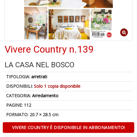
A
di
a
Vivere Country n.139
a
pi
p
LA CASA NEL BOSCO
fr
a
a
TIPOLOGIA:
arretrati
DISPONIBILI:
Solo 1 copia disponibile
CATEGORIA:
Arredamento
PAGINE: 112
FORMATO: 20.7 × 28.5 cm
VIVERE COUNTRY È DISPONIBILE IN ABBONAMENTO!
P