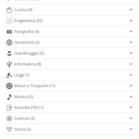
Cucina
(9)
Enigmistica
(35)
A
L
Fotografia
(4)
O
C
Generiche
(2)
n
Giardinaggio
(5)
Informatica
(8)
Leggi
(1)
Motori e Trasporti
(11)
Musica
(5)
Raccolte PDF
(1)
Scienze
(3)
Storia
(2)