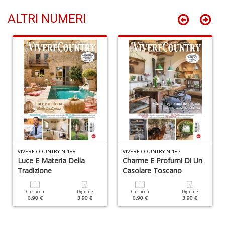
ALTRI NUMERI
E
F
W
M
A
n
+
D
VIVERE COUNTRY N.188
VIVERE COUNTRY N.187
O
Luce E Materia Della
Charme E Profumi Di Un
fa
Tradizione
Casolare Toscano
Il
M
Cartacea
Digitale
Cartacea
Digitale
O
6.90 €
3.90 €
6.90 €
3.90 €
P
n
+