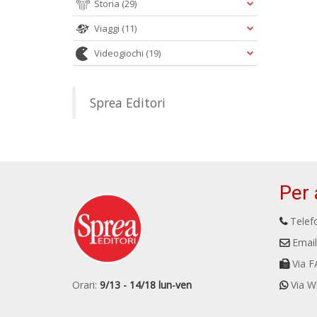
Storia
(29)
Viaggi
(11)
Videogiochi
(19)
Sprea Editori
Per 
Telefo
Email
Via F
Orari:
9/13 - 14/18 lun-ven
Via W