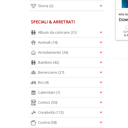
Storia
(2)
I
L MIO COMPUTER IDEA WEB SPECIALE N.1
WIN MAGAZINE RETRO N.1
WIN M
ilm E Sport Gratis Con
Retro Computer
Down
SPECIALI & ARRETRATI
odi
Album da colorare
(31)
Cartacea
Digitale
Car
9.90 €
4.90 €
6.
Cartacea
Digitale
3.50 €
2.00 €
Animali
(14)
Arredamento
(36)
Bambini
(42)
Benessere
(27)
Bici
(4)
Calendari
(1)
Comics
(50)
Creatività
(112)
Cucina
(58)