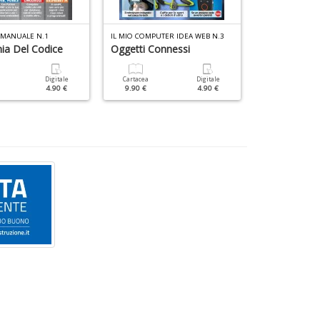
S
D
n
+
 MANUALE N.1
IL MIO COMPUTER IDEA WEB N.3
WIN MAGAZINE 
ia Del Codice
Oggetti Connessi
Excel Facile
D
Digitale
Cartacea
Digitale
Cartacea
4.90 €
9.90 €
4.90 €
9.90 €