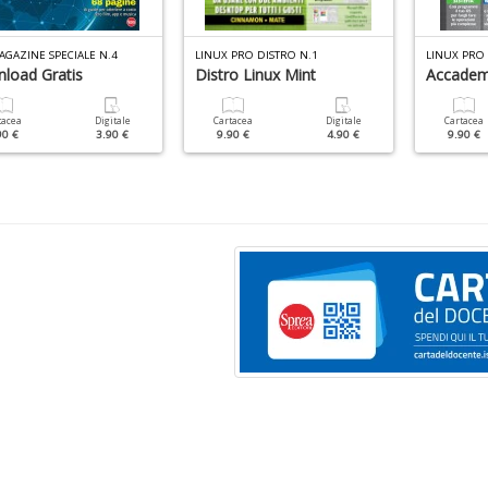
AGAZINE SPECIALE N.4
LINUX PRO DISTRO N.1
LINUX PRO
load Gratis
Distro Linux Mint
Accadem
tacea
Digitale
Cartacea
Digitale
Cartacea
90 €
3.90 €
9.90 €
4.90 €
9.90 €