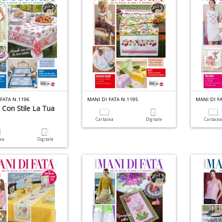
FATA N.1196
MANI DI FATA N.1195
MANI DI F
 Con Stile La Tua
Cartacea
Digitale
Cartace
cea
Digitale