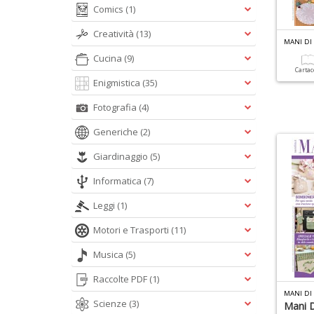
Comics
(1)
Creatività
(13)
MANI DI 
Cucina
(9)
Carta
Enigmistica
(35)
Fotografia
(4)
Generiche
(2)
Giardinaggio
(5)
Informatica
(7)
Leggi
(1)
Motori e Trasporti
(11)
Musica
(5)
Raccolte PDF
(1)
MANI DI 
Scienze
(3)
Mani D