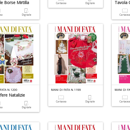
le Borse Mirtilla
Tavola 
Cartacea
Digitale
cea
Digitale
Cartace
FATA N.1200
MANI DI FATA N.1199
MANI DI F
ere Natalizie
Cartacea
Digitale
Cartace
cea
Digitale