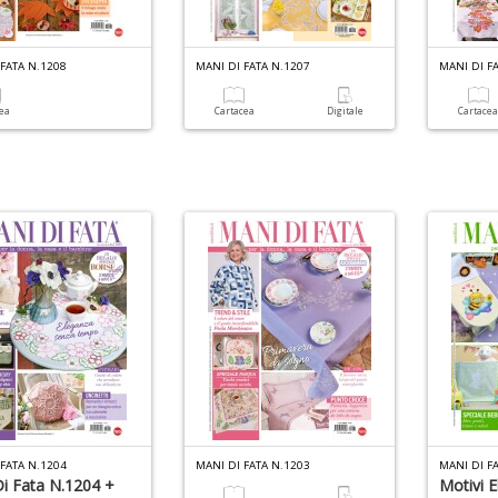
FATA N.1208
MANI DI FATA N.1207
MANI DI F
cea
Cartacea
Digitale
Cartace
FATA N.1204
MANI DI FATA N.1203
MANI DI F
i Fata N.1204 +
Motivi E