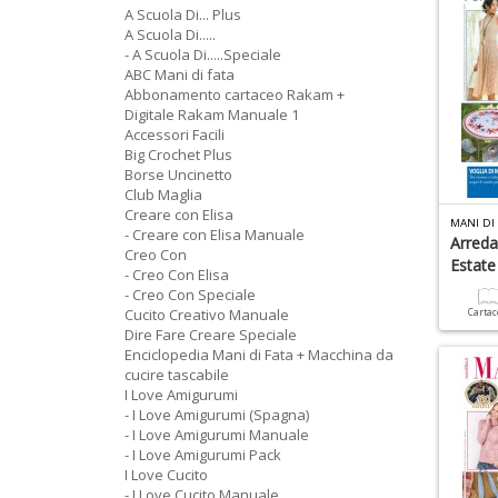
A Scuola Di... Plus
A Scuola Di.....
- A Scuola Di.....Speciale
ABC Mani di fata
Abbonamento cartaceo Rakam +
Digitale Rakam Manuale 1
Accessori Facili
Big Crochet Plus
Borse Uncinetto
Club Maglia
Creare con Elisa
MANI DI 
- Creare con Elisa Manuale
Arreda
Creo Con
Estate
- Creo Con Elisa
- Creo Con Speciale
Cucito Creativo Manuale
Carta
Dire Fare Creare Speciale
Enciclopedia Mani di Fata + Macchina da
cucire tascabile
I Love Amigurumi
- I Love Amigurumi (Spagna)
- I Love Amigurumi Manuale
- I Love Amigurumi Pack
I Love Cucito
- I Love Cucito Manuale