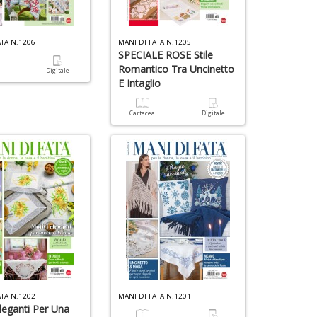
E
n
4
M
+
n
n
D
in
ATA N.1206
MANI DI FATA N.1205
+
SPECIALE ROSE Stile
di
D
Romantico Tra Uncinetto
a
Digitale
E Intaglio
Cartacea
Digitale
6
C
f
ai
N
P
G
A
e
L
G
P
S
n
n
+
+
D
D
ATA N.1202
MANI DI FATA N.1201
leganti Per Una
B