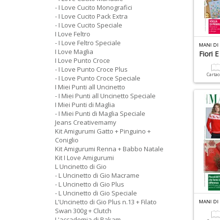
- I Love Cucito Monografici
- I Love Cucito Pack Extra
- I Love Cucito Speciale
I Love Feltro
- I Love Feltro Speciale
MANI DI 
I Love Maglia
Fiori 
I Love Punto Croce
- I Love Punto Croce Plus
Carta
- I Love Punto Croce Speciale
I Miei Punti all Uncinetto
- I Miei Punti all Uncinetto Speciale
I Miei Punti di Maglia
- I Miei Punti di Maglia Speciale
Jeans Creativemamy
Kit Amigurumi Gatto + Pinguino +
Coniglio
Kit Amigurumi Renna + Babbo Natale
Kit I Love Amigurumi
L Uncinetto di Gio
- L Uncinetto di Gio Macrame
- L Uncinetto di Gio Plus
- L Uncinetto di Gio Speciale
L'Uncinetto di Gio Plus n.13 + Filato
MANI DI 
Swan 300g + Clutch
L'accademia di Rakam