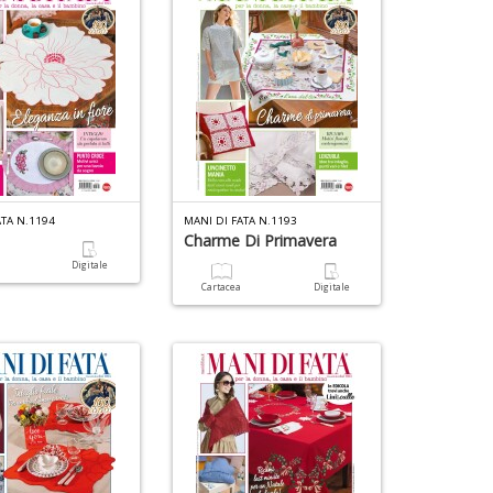
ATA N.1194
MANI DI FATA N.1193
Charme Di Primavera
a
Digitale
Cartacea
Digitale