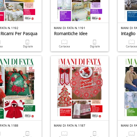
FATA N.1192
MANI DI FATA N.1191
MANI DI F
E Ricami Per Pasqua
Romantiche Idee
Intaglio
cea
Digitale
Cartacea
Digitale
Cartace
FATA N.1188
MANI DI FATA N.1187
MANI DI F