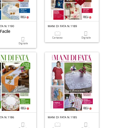
ATA N.1190
MANI DI FATA N.1189
 Facile
Cartacea
Digitale
a
Digitale
ATA N.1186
MANI DI FATA N.1185