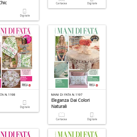
Chic
Cartacea
Digitale
e
Fi
a
Digitale
I
L
C
S
n
+
D
ATA N.1198
MANI DI FATA N.1197
Eleganza Dai Colori
Naturali
a
Digitale
Cartacea
Digitale