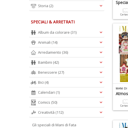
Specia
Storia
(2)
Carta
SPECIALI & ARRETRATI
Album da colorare
(31)
Animali
(14)
Arredamento
(36)
Bambini
(42)
Benessere
(27)
Bici
(4)
MANI DI 
Calendari
(1)
Atmosf
Comics
(50)
Carta
Creatività
(112)
Gli speciali di Mani di Fata