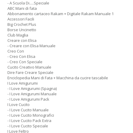
- A Scuola Di.....Speciale
ABC Mani di fata
Abbonamento cartaceo Rakam + Digitale Rakam Manuale 1
Accessori Facili
Big Crochet Plus
Borse Uncinetto
Club Maglia
Creare con Elisa
- Creare con Elisa Manuale
Creo Con
- Creo Con Elisa
- Creo Con Speciale
Cucito Creativo Manuale
Dire Fare Creare Speciale
Enciclopedia Mani di Fata + Macchina da cucire tascabile
I Love Amigurumi
- I Love Amigurumi (Spagna)
- I Love Amigurumi Manuale
- I Love Amigurumi Pack
I Love Cucito
- I Love Cucito Manuale
- I Love Cucito Monografici
- I Love Cucito Pack Extra
- I Love Cucito Speciale
I Love Feltro