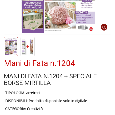
A
p
u
a
M
C
Mani di Fata n.1204
A
MANI DI FATA N.1204 + SPECIALE
a
G
BORSE MIRTILLA
S
TIPOLOGIA:
arretrati
DISPONIBILI:
Prodotto disponibile solo in digitale
CATEGORIA:
Creatività