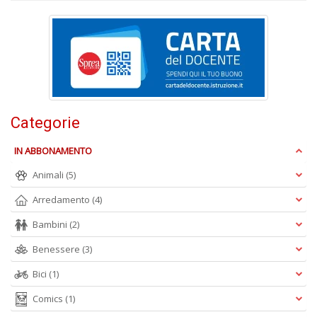
M
M
n
+
D
Categorie
IN ABBONAMENTO
Animali
(5)
A
L
Arredamento
(4)
O
Bambini
(2)
C
n
Benessere
(3)
Bici
(1)
Comics
(1)