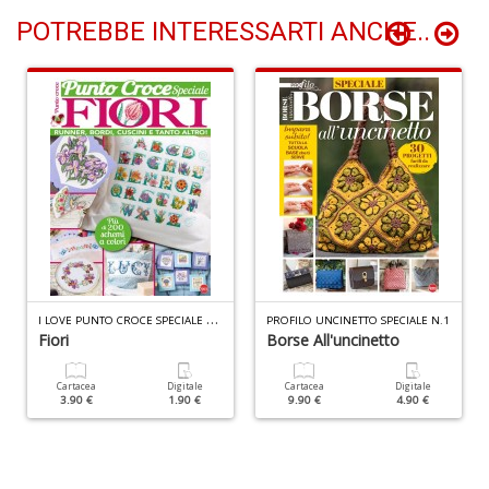
I
POTREBBE INTERESSARTI ANCHE..
n
+
D
B
T
Il
M
C
n
I
LOVE PUNTO CROCE SPECIALE N.3
+
PROFILO UNCINETTO SPECIALE N.1
Fiori
Borse All'uncinetto
D
Cartacea
Digitale
Cartacea
Digitale
3.90 €
1.90 €
9.90 €
4.90 €
I
1