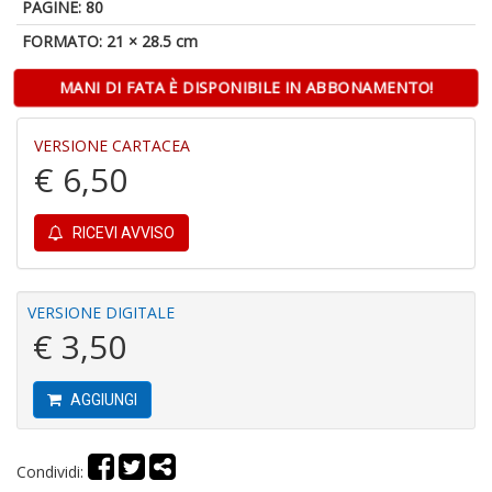
PAGINE: 80
FORMATO: 21 × 28.5 cm
M
H
MANI DI FATA È DISPONIBILE IN ABBONAMENTO!
K
2
S
VERSIONE CARTACEA
n
€ 6,50
+
D
RICEVI AVVISO
VERSIONE DIGITALE
S
€ 3,50
P
Il
M
G
AGGIUNGI
F
n
+
Condividi:
D