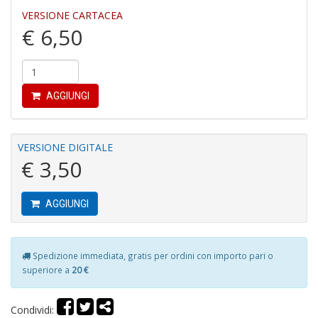
VERSIONE CARTACEA
€ 6,50
Fi
a
p
AGGIUNGI
c
Pr
P
C
VERSIONE DIGITALE
S
€ 3,50
n
+
D
AGGIUNGI
Spedizione immediata, gratis per ordini con importo pari o
P
superiore a
20 €
C
R
S
Condividi: