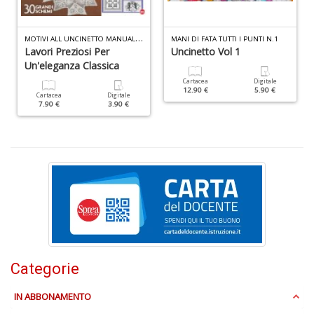
e
t
D
M
OTIVI ALL UNCINETTO MANUALE N.12
MANI DI FATA TUTTI I PUNTI N.1
M
Lavori Preziosi Per
Uncinetto Vol 1
n
Un'eleganza Classica
+
Cartacea
Digitale
D
12.90 €
5.90 €
Cartacea
Digitale
7.90 €
3.90 €
A
L
O
C
n
Categorie
IN ABBONAMENTO