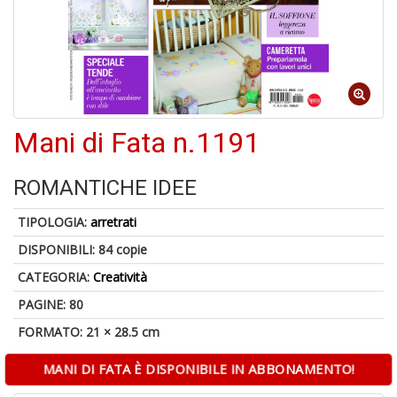
S
p
u
a
-
C
Mani di Fata n.1191
ROMANTICHE IDEE
TIPOLOGIA:
arretrati
DISPONIBILI:
84 copie
A
CATEGORIA:
Creatività
a
a
PAGINE: 80
P
C
FORMATO: 21 × 28.5 cm
MANI DI FATA È DISPONIBILE IN ABBONAMENTO!