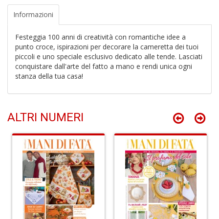
n
+
Informazioni
D
Festeggia 100 anni di creatività con romantiche idee a
punto croce, ispirazioni per decorare la cameretta dei tuoi
piccoli e uno speciale esclusivo dedicato alle tende. Lasciati
conquistare dall'arte del fatto a mano e rendi unica ogni
stanza della tua casa!
Li
De
al
M
ALTRI NUMERI
n
+
D
L