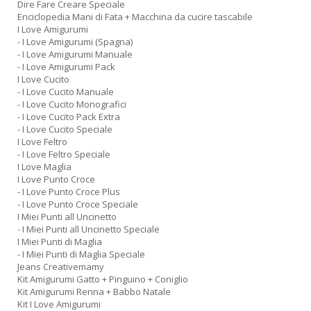
Dire Fare Creare Speciale
Enciclopedia Mani di Fata + Macchina da cucire tascabile
I Love Amigurumi
- I Love Amigurumi (Spagna)
- I Love Amigurumi Manuale
- I Love Amigurumi Pack
I Love Cucito
- I Love Cucito Manuale
- I Love Cucito Monografici
- I Love Cucito Pack Extra
- I Love Cucito Speciale
I Love Feltro
- I Love Feltro Speciale
I Love Maglia
I Love Punto Croce
- I Love Punto Croce Plus
- I Love Punto Croce Speciale
I Miei Punti all Uncinetto
- I Miei Punti all Uncinetto Speciale
I Miei Punti di Maglia
- I Miei Punti di Maglia Speciale
Jeans Creativemamy
Kit Amigurumi Gatto + Pinguino + Coniglio
Kit Amigurumi Renna + Babbo Natale
Kit I Love Amigurumi