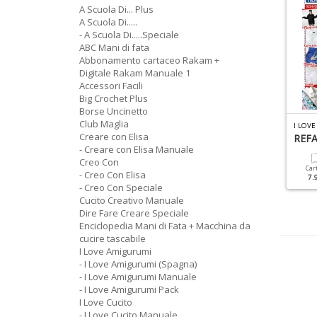
A Scuola Di... Plus
A Scuola Di.....
- A Scuola Di.....Speciale
ABC Mani di fata
Abbonamento cartaceo Rakam +
Digitale Rakam Manuale 1
Accessori Facili
Big Crochet Plus
Borse Uncinetto
Club Maglia
A NUOVA MAGLIA CATALOGO N.1
CREO CON SPECIALE N.2
I LOVE
Creare con Elisa
oda Maglia & Uncinetto
Pasqua
REF
- Creare con Elisa Manuale
Creo Con
Cartacea
Digitale
Cartacea
Digitale
Car
- Creo Con Elisa
9.90 €
4.90 €
9.90 €
4.90 €
7.
- Creo Con Speciale
Cucito Creativo Manuale
Dire Fare Creare Speciale
Enciclopedia Mani di Fata + Macchina da
cucire tascabile
I Love Amigurumi
- I Love Amigurumi (Spagna)
- I Love Amigurumi Manuale
- I Love Amigurumi Pack
I Love Cucito
- I Love Cucito Manuale