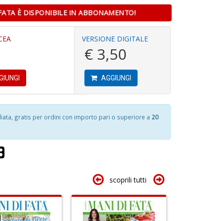
FATA È DISPONIBILE IN ABBONAMENTO!
C
R
J
M
CEA
VERSIONE DIGITALE
di
€ 3,50
F
O
tu
a
i
d
p
GIUNGI
AGGIUNGI
B
n
4
S
+
n
Tu
D
in
p
ta, gratis per ordini con importo pari o superiore a
20
di
C
S
T
n
+
A
D
T
U
scoprili tutti
S
n
+
D
A