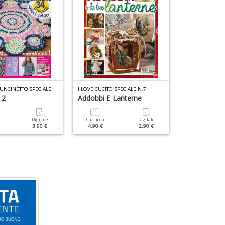
M
OTIVI ALL UNCINETTO SPECIALE N.3
I LOVE CUCITO SPECIALE N.7
PROFILO PUNTO 
 2
Addobbi E Lanterne
Cartacea
7.90 €
Digitale
Cartacea
Digitale
3.90 €
4.90 €
2.90 €