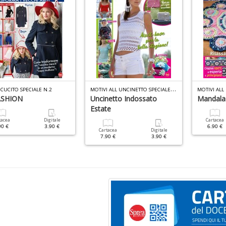
M
OTIVI ALL UNCINETTO SPECIALE N.9
 CUCITO SPECIALE N.2
ASHION
Uncinetto Indossato
Mandala
Estate
tacea
Digitale
Cartacea
90 €
3.90 €
6.90 €
Cartacea
Digitale
7.90 €
3.90 €