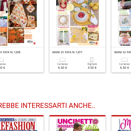
I FATA N.1208
MANI DI FATA N.1207
MANI DI FA
tacea
Cartacea
Digitale
Cartacea
50 €
6.50 €
3.50 €
6.50 €
EBBE INTERESSARTI ANCHE..