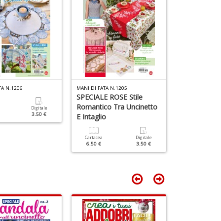
e
Y
V
lo
Y
n
+
D
TA N.1206
MANI DI FATA N.1205
MANI DI FATA N.
SPECIALE ROSE Stile
Mani Di Fat
Romantico Tra Uncinetto
Speciale Bors
Digitale
3.50 €
E Intaglio
Cartacea
6.50 €
Cartacea
Digitale
6.50 €
3.50 €