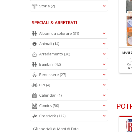
Storia
(2)
SPECIALI & ARRETRATI
Album da colorare
(31)
Animali
(14)
ANI DI FATA N.1194
MANI DI FATA N.1193
MANI D
Arredamento
(36)
Charme Di Primavera
Bambini
(42)
Cartacea
Digitale
Car
6.50 €
3.50 €
6.
Cartacea
Digitale
Benessere
(27)
6.50 €
3.50 €
Bici
(4)
Calendari
(1)
POTR
Comics
(50)
Creatività
(112)
Gli speciali di Mani di Fata