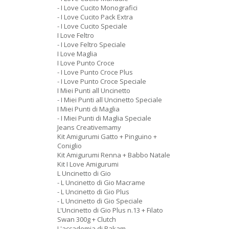
- I Love Cucito Monografici
- I Love Cucito Pack Extra
- I Love Cucito Speciale
I Love Feltro
- I Love Feltro Speciale
I Love Maglia
I Love Punto Croce
- I Love Punto Croce Plus
- I Love Punto Croce Speciale
I Miei Punti all Uncinetto
- I Miei Punti all Uncinetto Speciale
I Miei Punti di Maglia
- I Miei Punti di Maglia Speciale
Jeans Creativemamy
Kit Amigurumi Gatto + Pinguino +
Coniglio
Kit Amigurumi Renna + Babbo Natale
Kit I Love Amigurumi
L Uncinetto di Gio
- L Uncinetto di Gio Macrame
- L Uncinetto di Gio Plus
- L Uncinetto di Gio Speciale
L'Uncinetto di Gio Plus n.13 + Filato
Swan 300g + Clutch
L'accademia di Rakam