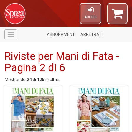
ACCEDI
ABBONAMENTI
ARRETRATI
Menù
Riviste per Mani di Fata -
Pagina 2 di 6
Mostrando
24
di
126
risultati.
1
n
in
di