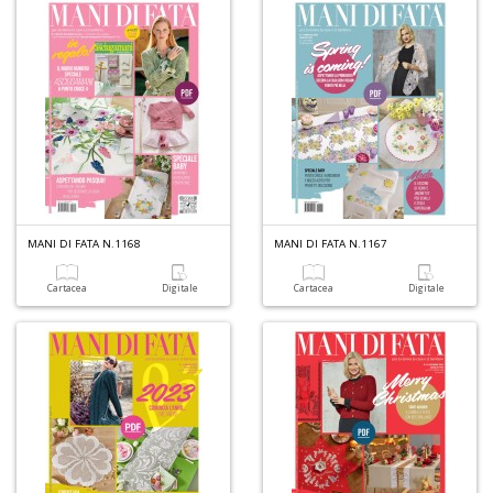
L
O
C
n
MANI DI FATA N.1168
MANI DI FATA N.1167
Cartacea
Digitale
Cartacea
Digitale