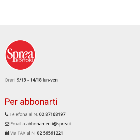
Orari:
9/13 - 14/18 lun-ven
Per abbonarti
Telefona al N.
02 87168197
Email a
abbonamenti@sprea.it
Via FAX al N.
02 56561221