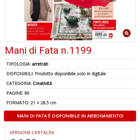
1
f
Mani di Fata n.1199
TIPOLOGIA:
arretrati
DISPONIBILI:
Prodotto disponibile solo in digitale
6
f
CATEGORIA:
Creatività
+
PAGINE: 80
di
in
FORMATO: 21 × 28.5 cm
r
MANI DI FATA È DISPONIBILE IN ABBONAMENTO!
VERSIONE CARTACEA