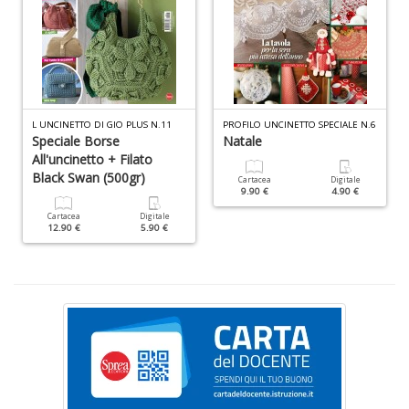
S
e
i
tr
ti
L UNCINETTO DI GIO PLUS N.11
PROFILO UNCINETTO SPECIALE N.6
Speciale Borse
Natale
A
C
All'uncinetto + Filato
n
Black Swan (500gr)
Cartacea
Digitale
+
9.90 €
4.90 €
D
Cartacea
Digitale
12.90 €
5.90 €
D
Q
n
+
D