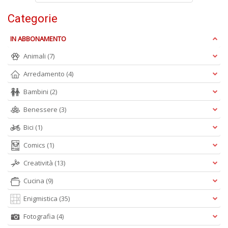
Categorie
IN ABBONAMENTO
M
P
Animali
(7)
n
+
Arredamento
(4)
D
Bambini
(2)
Benessere
(3)
Bici
(1)
Comics
(1)
Creatività
(13)
A
L
Cucina
(9)
O
C
Enigmistica
(35)
n
Fotografia
(4)