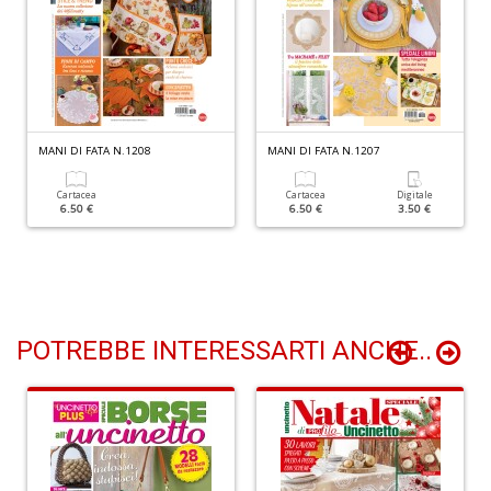
+
D
D
MANI DI FATA N.1208
MANI DI FATA N.1207
t
al
Cartacea
Cartacea
Digitale
c
6.50 €
6.50 €
3.50 €
D
b
e
s
S
n
POTREBBE INTERESSARTI ANCHE..
+
D