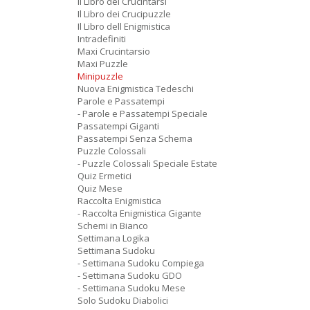
Il Libro dei Crucintarsi
Il Libro dei Crucipuzzle
Il Libro dell Enigmistica
Intradefiniti
Maxi Crucintarsio
Maxi Puzzle
Minipuzzle
Nuova Enigmistica Tedeschi
Parole e Passatempi
- Parole e Passatempi Speciale
Passatempi Giganti
Passatempi Senza Schema
Puzzle Colossali
- Puzzle Colossali Speciale Estate
Quiz Ermetici
Quiz Mese
Raccolta Enigmistica
- Raccolta Enigmistica Gigante
Schemi in Bianco
Settimana Logika
Settimana Sudoku
- Settimana Sudoku Compiega
- Settimana Sudoku GDO
- Settimana Sudoku Mese
Solo Sudoku Diabolici