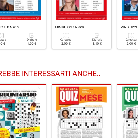
UZZLE N.610
MINIPUZZLE N.609
MINIPUZZL
tacea
Digitale
Cartacea
Digitale
Cartacea
00 €
1.00 €
2.00 €
1.10 €
2.00 €
EBBE INTERESSARTI ANCHE..