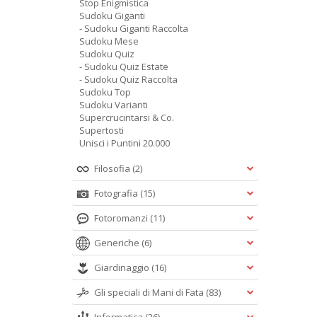
Stop Enigmistica
Sudoku Giganti
- Sudoku Giganti Raccolta
Sudoku Mese
Sudoku Quiz
- Sudoku Quiz Estate
- Sudoku Quiz Raccolta
Sudoku Top
Sudoku Varianti
Supercrucintarsi & Co.
Supertosti
Unisci i Puntini 20.000
Filosofia
(2)
Fotografia
(15)
Fotoromanzi
(11)
Generiche
(6)
Giardinaggio
(16)
Gli speciali di Mani di Fata
(83)