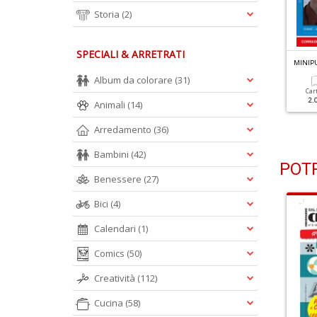
Storia
(2)
SPECIALI & ARRETRATI
INIPUZZLE N.596
MINIPUZZLE N.595
MINIP
Album da colorare
(31)
Cartacea
Digitale
Cartacea
Digitale
Car
1.80 €
1.10 €
1.80 €
1.10 €
2.
Animali
(14)
Arredamento
(36)
Bambini
(42)
POTR
Benessere
(27)
Bici
(4)
Calendari
(1)
Comics
(50)
Creatività
(112)
Cucina
(58)