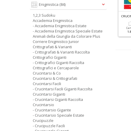
Enigmistica
(84)
1,2,3 Sudoku
R
ACCOLTA ENIGMISTICA GIGANTE N.5
GRANDI SUDOKU N.87
Accademia Enigmistica
- Accademia Enigmistica Estate
Cartacea
Digitale
Cartacea
Digitale
Car
- Accademia Enigmistica Speciale Estate
5.90 €
2.90 €
3.50 €
1.50 €
1.
Animali della Giungla da Colorare Plus
Corriere Enigmistico Junior
Crittografati & Varianti
- Crittografati & Varianti Raccolta
Crittografici Giganti
- Crittografici Giganti Raccolta
Crittografici e Cercaparole
Crucintarsi & Co
Crucintarsi & Crittografati
Crucintarsi Facili
- Crucintarsi Facili Giganti Raccolta
Crucintarsi Giganti
- Crucintarsi Giganti Raccolta
Crucintarsio
- Crucintarsio Gigante
- Crucintarsio Speciale Estate
Crucipuzzle
- Crucipuzzle Facili