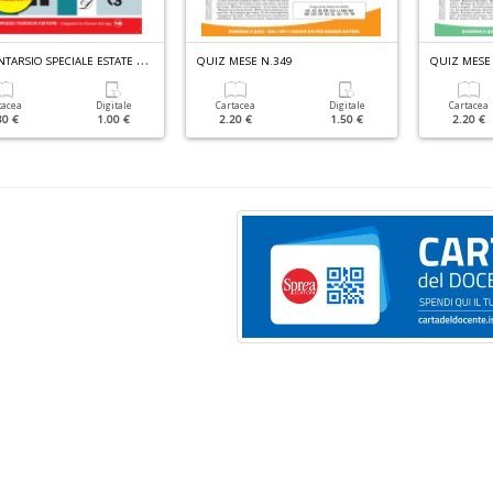
C
RUCINTARSIO SPECIALE ESTATE N.2
QUIZ MESE N.349
QUIZ MESE
tacea
Digitale
Cartacea
Digitale
Cartacea
80 €
1.00 €
2.20 €
1.50 €
2.20 €