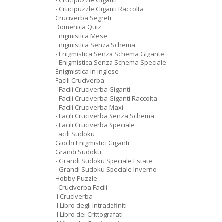
- Crucipuzzle Giganti
- Crucipuzzle Giganti Raccolta
Cruciverba Segreti
Domenica Quiz
Enigmistica Mese
Enigmistica Senza Schema
- Enigmistica Senza Schema Gigante
- Enigmistica Senza Schema Speciale
Enigmistica in inglese
Facili Cruciverba
- Facili Cruciverba Giganti
- Facili Cruciverba Giganti Raccolta
- Facili Cruciverba Maxi
- Facili Cruciverba Senza Schema
- Facili Cruciverba Speciale
Facili Sudoku
Giochi Enigmistici Giganti
Grandi Sudoku
- Grandi Sudoku Speciale Estate
- Grandi Sudoku Speciale Inverno
Hobby Puzzle
I Cruciverba Facili
Il Cruciverba
Il Libro degli Intradefiniti
Il Libro dei Crittografati