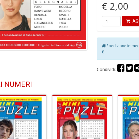
€ 2,00
AG
Spedizione immedia
€
Condividi:
I NUMERI