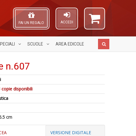
ACCEDI
FAI UN REGALO
PECIALI
SCUOLE
AREA
EDICOLE
e n.607
Ir
i
Gl
P
A
5
al
 copie disponibili
Il
L
n
B
F
O
stica
in
di
n
C
di
C
+
n
la
D
S
6.5 cm
n
+
CEA
VERSIONE DIGITALE
D