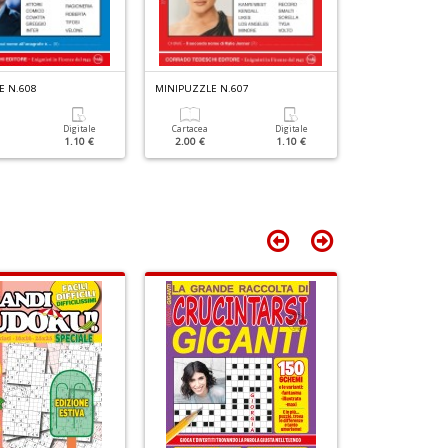
n
+
D
E N.608
MINIPUZZLE N.607
MINIPUZZLE N.
Digitale
Cartacea
Digitale
Cartacea
1.10 €
2.00 €
1.10 €
2.00 €