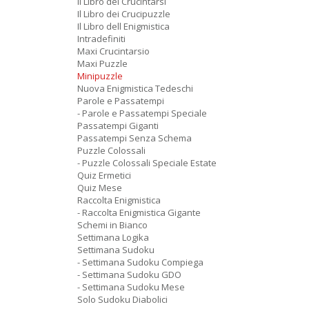
Il Libro dei Crucintarsi
Il Libro dei Crucipuzzle
Il Libro dell Enigmistica
Intradefiniti
Maxi Crucintarsio
Maxi Puzzle
Minipuzzle
Nuova Enigmistica Tedeschi
Parole e Passatempi
- Parole e Passatempi Speciale
Passatempi Giganti
Passatempi Senza Schema
Puzzle Colossali
- Puzzle Colossali Speciale Estate
Quiz Ermetici
Quiz Mese
Raccolta Enigmistica
- Raccolta Enigmistica Gigante
Schemi in Bianco
Settimana Logika
Settimana Sudoku
- Settimana Sudoku Compiega
- Settimana Sudoku GDO
- Settimana Sudoku Mese
Solo Sudoku Diabolici