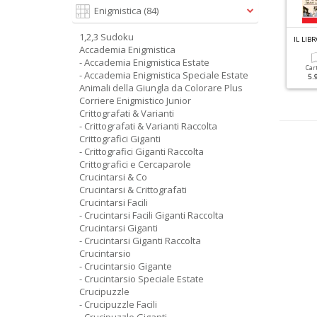
Enigmistica
(84)
1,2,3 Sudoku
C
RUCIPUZZLE GIGANTI RACCOLTA N.3
GRANDI SUDOKU N.87
IL LIB
Accademia Enigmistica
- Accademia Enigmistica Estate
Cartacea
Digitale
Cartacea
Digitale
Car
- Accademia Enigmistica Speciale Estate
5.90 €
2.90 €
3.50 €
1.50 €
5.
Animali della Giungla da Colorare Plus
Corriere Enigmistico Junior
Crittografati & Varianti
- Crittografati & Varianti Raccolta
Crittografici Giganti
- Crittografici Giganti Raccolta
Crittografici e Cercaparole
Crucintarsi & Co
Crucintarsi & Crittografati
Crucintarsi Facili
- Crucintarsi Facili Giganti Raccolta
Crucintarsi Giganti
- Crucintarsi Giganti Raccolta
Crucintarsio
- Crucintarsio Gigante
- Crucintarsio Speciale Estate
Crucipuzzle
- Crucipuzzle Facili