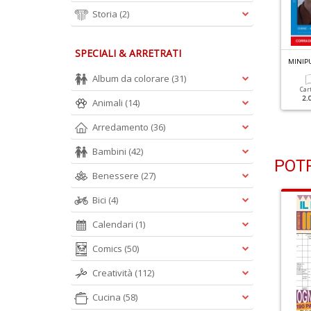
Storia
(2)
SPECIALI & ARRETRATI
INIPUZZLE N.596
MINIPUZZLE N.595
MINIP
Album da colorare
(31)
Cartacea
Digitale
Cartacea
Digitale
Car
1.80 €
1.10 €
1.80 €
1.10 €
2.
Animali
(14)
Arredamento
(36)
Bambini
(42)
POTR
Benessere
(27)
Bici
(4)
Calendari
(1)
Comics
(50)
Creatività
(112)
Cucina
(58)