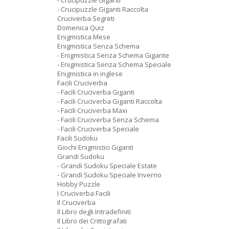
- Crucipuzzle Giganti
- Crucipuzzle Giganti Raccolta
Cruciverba Segreti
Domenica Quiz
Enigmistica Mese
Enigmistica Senza Schema
- Enigmistica Senza Schema Gigante
- Enigmistica Senza Schema Speciale
Enigmistica in inglese
Facili Cruciverba
- Facili Cruciverba Giganti
- Facili Cruciverba Giganti Raccolta
- Facili Cruciverba Maxi
- Facili Cruciverba Senza Schema
- Facili Cruciverba Speciale
Facili Sudoku
Giochi Enigmistici Giganti
Grandi Sudoku
- Grandi Sudoku Speciale Estate
- Grandi Sudoku Speciale Inverno
Hobby Puzzle
I Cruciverba Facili
Il Cruciverba
Il Libro degli Intradefiniti
Il Libro dei Crittografati