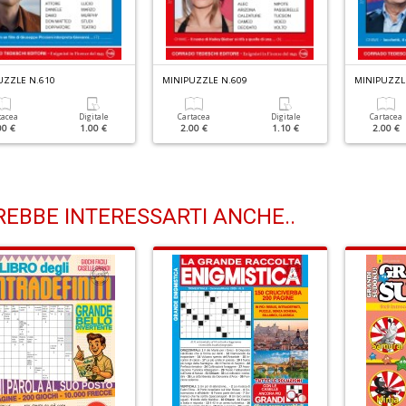
UZZLE N.610
MINIPUZZLE N.609
MINIPUZZL
tacea
Digitale
Cartacea
Digitale
Cartacea
00 €
1.00 €
2.00 €
1.10 €
2.00 €
EBBE INTERESSARTI ANCHE..