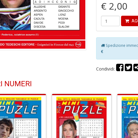
€ 2,00
AG
Spedizione immedia
€
Condividi:
I NUMERI