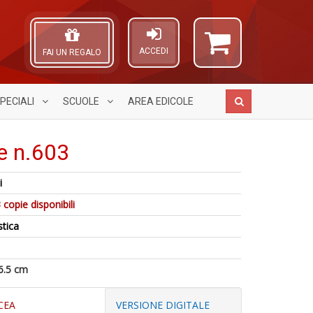
ACCEDI
FAI UN REGALO
PECIALI
SCUOLE
AREA
EDICOLE
e n.603
i
D
P
A
Q
6
 copie disponibili
M
L
n
n
B
O
stica
+
in
M
C
D
di
n
n
+
6.5 cm
D
CEA
VERSIONE DIGITALE