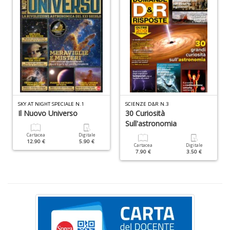
S
e
i
tr
ti
A
C
n
SKY AT NIGHT SPECIALE N.1
SCIENZE D&R N.3
+
Il Nuovo Universo
30 Curiosità
D
Sull'astronomia
Cartacea
Digitale
12.90 €
5.90 €
Cartacea
Digitale
7.90 €
3.50 €
D
Q
n
+
D