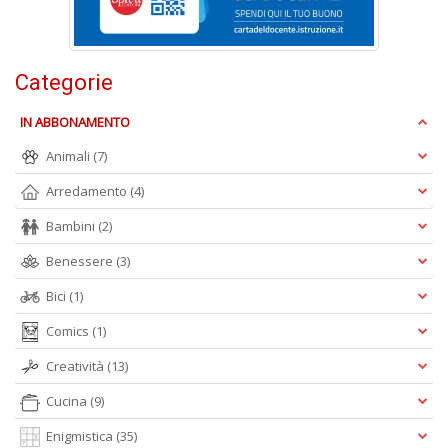
M
Categorie
P
n
IN ABBONAMENTO
+
D
Animali
(7)
Arredamento
(4)
Bambini
(2)
Benessere
(3)
Bici
(1)
A
Comics
(1)
L
O
Creatività
(13)
C
n
Cucina
(9)
Enigmistica
(35)