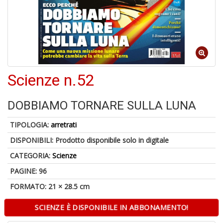
1
f
Scienze n.52
DOBBIAMO TORNARE SULLA LUNA
6
TIPOLOGIA:
arretrati
f
DISPONIBILI:
Prodotto disponibile solo in digitale
+
di
CATEGORIA:
Scienze
in
r
PAGINE: 96
FORMATO: 21 × 28.5 cm
SCIENZE È DISPONIBILE IN ABBONAMENTO!