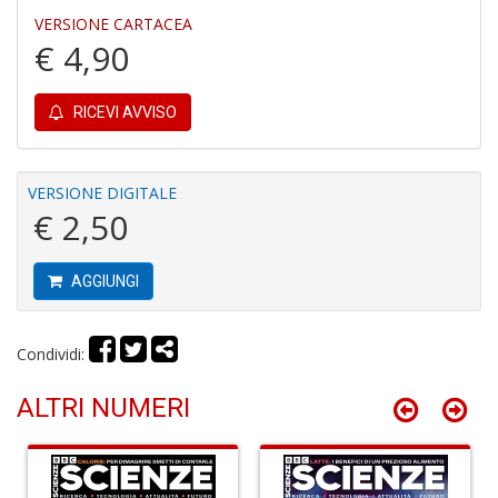
VERSIONE CARTACEA
€ 4,90
C
P
M
RICEVI AVVISO
a
P
C
S
VERSIONE DIGITALE
n
€ 2,50
+
D
AGGIUNGI
Condividi:
U
M
ALTRI NUMERI
di
F
Ar
n