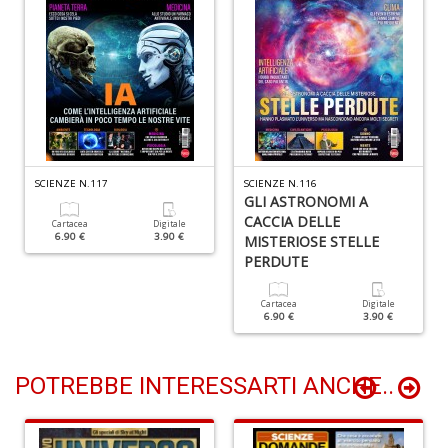
+
D
D
t
al
SCIENZE N.117
SCIENZE N.116
c
GLI ASTRONOMI A
D
CACCIA DELLE
Cartacea
Digitale
b
6.90 €
3.90 €
MISTERIOSE STELLE
e
PERDUTE
s
S
n
Cartacea
Digitale
6.90 €
3.90 €
+
D
POTREBBE INTERESSARTI ANCHE..