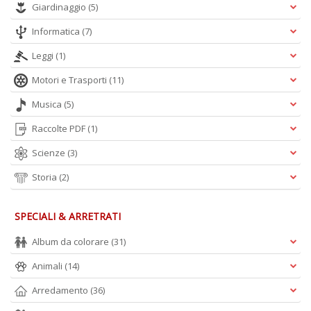
Giardinaggio
(5)
d
U
Informatica
(7)
B
C
Leggi
(1)
la
S
Motori e Trasporti
(11)
n
Musica
(5)
+
D
Raccolte PDF
(1)
Scienze
(3)
Storia
(2)
SPECIALI & ARRETRATI
A
Album da colorare
(31)
L
O
Animali
(14)
C
n
Arredamento
(36)