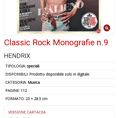
4
n
in
di
Classic Rock Monografie n.9
HENDRIX
TIPOLOGIA:
speciali
4
DISPONIBILI:
Prodotto disponibile solo in digitale
n
c
CATEGORIA:
Musica
c
di
PAGINE: 112
in
FORMATO: 23 × 28.5 cm
r
VERSIONE CARTACEA