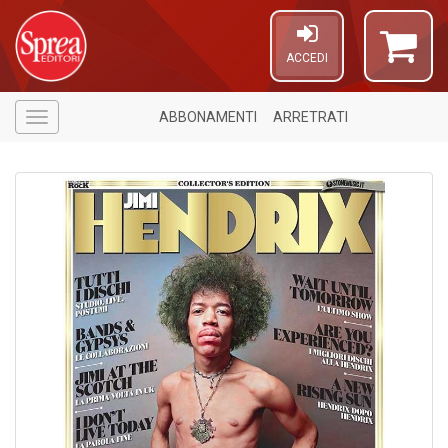
ACCEDI
ABBONAMENTI
ARRETRATI
Menù
6
n
in
di