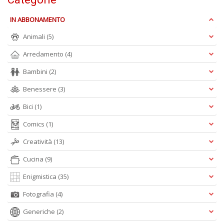
g
Pr
IN ABBONAMENTO
Fi
Animali
(5)
n
+
Arredamento
(4)
D
Bambini
(2)
Benessere
(3)
Bici
(1)
M
C
Comics
(1)
H
n
Creatività
(13)
+
Cucina
(9)
D
Enigmistica
(35)
Fotografia
(4)
Generiche
(2)
L
G