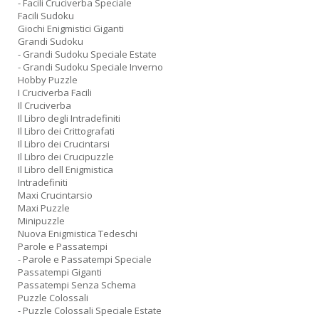
- Facili Cruciverba Speciale
Facili Sudoku
Giochi Enigmistici Giganti
Grandi Sudoku
- Grandi Sudoku Speciale Estate
- Grandi Sudoku Speciale Inverno
Hobby Puzzle
I Cruciverba Facili
Il Cruciverba
Il Libro degli Intradefiniti
Il Libro dei Crittografati
Il Libro dei Crucintarsi
Il Libro dei Crucipuzzle
Il Libro dell Enigmistica
Intradefiniti
Maxi Crucintarsio
Maxi Puzzle
Minipuzzle
Nuova Enigmistica Tedeschi
Parole e Passatempi
- Parole e Passatempi Speciale
Passatempi Giganti
Passatempi Senza Schema
Puzzle Colossali
- Puzzle Colossali Speciale Estate