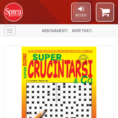
ACCEDI
ABBONAMENTI
ARRETRATI
Menù
1
f
A
a
a