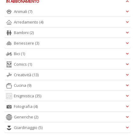
IN ABBONAMENTO
Animali
(7)
A
L
Arredamento
(4)
O
Bambini
(2)
C
n
Benessere
(3)
Bici
(1)
Comics
(1)
Creatività
(13)
Cucina
(9)
Enigmistica
(35)
Fotografia
(4)
Generiche
(2)
Giardinaggio
(5)