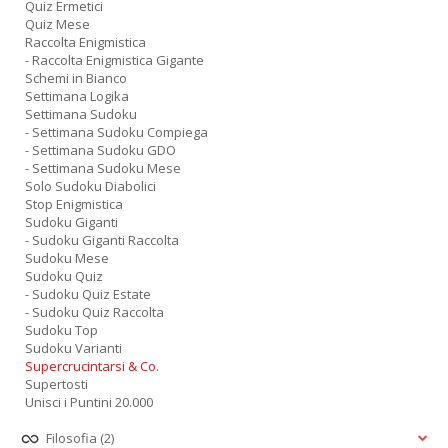
Quiz Ermetici
Quiz Mese
Raccolta Enigmistica
- Raccolta Enigmistica Gigante
Schemi in Bianco
Settimana Logika
Settimana Sudoku
- Settimana Sudoku Compiega
- Settimana Sudoku GDO
- Settimana Sudoku Mese
Solo Sudoku Diabolici
Stop Enigmistica
Sudoku Giganti
- Sudoku Giganti Raccolta
Sudoku Mese
Sudoku Quiz
- Sudoku Quiz Estate
- Sudoku Quiz Raccolta
Sudoku Top
Sudoku Varianti
Supercrucintarsi & Co.
Supertosti
Unisci i Puntini 20.000
Filosofia
(2)