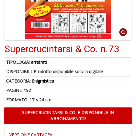
Il
F
Supercrucintarsi & Co. n.73
1
f
TIPOLOGIA:
arretrati
+
DISPONIBILI:
Prodotto disponibile solo in digitale
2
s
CATEGORIA:
Enigmistica
c
PAGINE: 192
FORMATO: 17 × 24 cm
SUPERCRUCINTARSI & CO. È DISPONIBILE IN
ABBONAMENTO!
S
VERSIONE CARTACEA