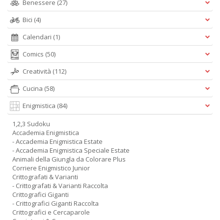
Benessere
(27)
Bici
(4)
Calendari
(1)
Comics
(50)
Creatività
(112)
Cucina
(58)
Enigmistica
(84)
1,2,3 Sudoku
Accademia Enigmistica
- Accademia Enigmistica Estate
- Accademia Enigmistica Speciale Estate
Animali della Giungla da Colorare Plus
Corriere Enigmistico Junior
Crittografati & Varianti
- Crittografati & Varianti Raccolta
Crittografici Giganti
- Crittografici Giganti Raccolta
Crittografici e Cercaparole