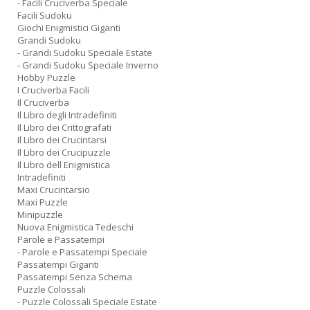
- Facili Cruciverba Speciale
Facili Sudoku
Giochi Enigmistici Giganti
Grandi Sudoku
- Grandi Sudoku Speciale Estate
- Grandi Sudoku Speciale Inverno
Hobby Puzzle
I Cruciverba Facili
Il Cruciverba
Il Libro degli Intradefiniti
Il Libro dei Crittografati
Il Libro dei Crucintarsi
Il Libro dei Crucipuzzle
Il Libro dell Enigmistica
Intradefiniti
Maxi Crucintarsio
Maxi Puzzle
Minipuzzle
Nuova Enigmistica Tedeschi
Parole e Passatempi
- Parole e Passatempi Speciale
Passatempi Giganti
Passatempi Senza Schema
Puzzle Colossali
- Puzzle Colossali Speciale Estate