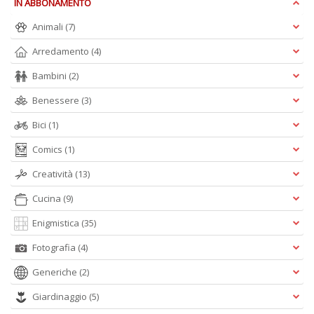
D
IN ABBONAMENTO
Animali
(7)
Arredamento
(4)
Bambini
(2)
Benessere
(3)
A
Bici
(1)
L
O
Comics
(1)
C
n
Creatività
(13)
Cucina
(9)
Enigmistica
(35)
Fotografia
(4)
Generiche
(2)
Giardinaggio
(5)