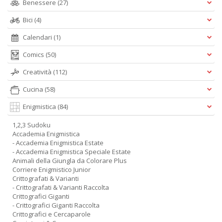
Benessere
(27)
Bici
(4)
Calendari
(1)
Comics
(50)
Creatività
(112)
Cucina
(58)
Enigmistica
(84)
1,2,3 Sudoku
Accademia Enigmistica
- Accademia Enigmistica Estate
- Accademia Enigmistica Speciale Estate
Animali della Giungla da Colorare Plus
Corriere Enigmistico Junior
Crittografati & Varianti
- Crittografati & Varianti Raccolta
Crittografici Giganti
- Crittografici Giganti Raccolta
Crittografici e Cercaparole