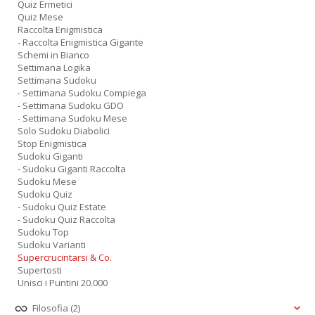
Quiz Ermetici
Quiz Mese
Raccolta Enigmistica
- Raccolta Enigmistica Gigante
Schemi in Bianco
Settimana Logika
Settimana Sudoku
- Settimana Sudoku Compiega
- Settimana Sudoku GDO
- Settimana Sudoku Mese
Solo Sudoku Diabolici
Stop Enigmistica
Sudoku Giganti
- Sudoku Giganti Raccolta
Sudoku Mese
Sudoku Quiz
- Sudoku Quiz Estate
- Sudoku Quiz Raccolta
Sudoku Top
Sudoku Varianti
Supercrucintarsi & Co.
Supertosti
Unisci i Puntini 20.000
Filosofia
(2)