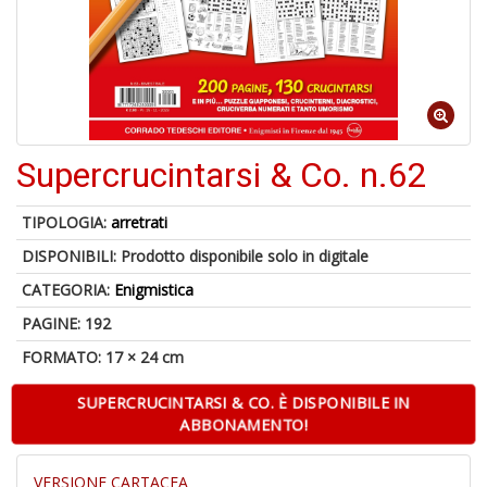
6
n
c
c
Supercrucintarsi & Co. n.62
di
in
o
TIPOLOGIA:
arretrati
DISPONIBILI:
Prodotto disponibile solo in digitale
CATEGORIA:
Enigmistica
PAGINE: 192
A
FORMATO: 17 × 24 cm
a
G
SUPERCRUCINTARSI & CO. È DISPONIBILE IN
S
ABBONAMENTO!
VERSIONE CARTACEA