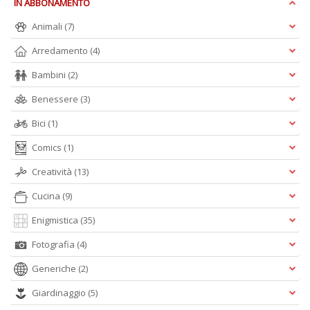
IN ABBONAMENTO
A
e
Animali
(7)
Y
V
Arredamento
(4)
lo
Y
Bambini
(2)
n
+
Benessere
(3)
D
Bici
(1)
Comics
(1)
Creatività
(13)
Cucina
(9)
Enigmistica
(35)
A
L
Fotografia
(4)
O
C
Generiche
(2)
n
Giardinaggio
(5)