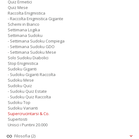
Quiz Ermetici
Quiz Mese
Raccolta Enigmistica
- Raccolta Enigmistica Gigante
Schemi in Bianco
Settimana Logika
Settimana Sudoku
- Settimana Sudoku Compiega
- Settimana Sudoku GDO
- Settimana Sudoku Mese
Solo Sudoku Diabolici
Stop Enigmistica
Sudoku Giganti
- Sudoku Giganti Raccolta
Sudoku Mese
Sudoku Quiz
- Sudoku Quiz Estate
- Sudoku Quiz Raccolta
Sudoku Top
Sudoku Varianti
Supercrucintarsi & Co.
Supertosti
Unisci i Puntini 20.000
Filosofia
(2)