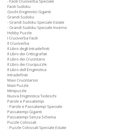
- Facili Cruciverba Speciale
Facili Sudoku
Giochi Enigmistici Giganti
Grandi Sudoku
- Grandi Sudoku Speciale Estate
- Grandi Sudoku Speciale Inverno
Hobby Puzzle
I Cruciverba Facili
Il Cruciverba
Il Libro degli Intradefiniti
Il Libro dei Crittografati
Il Libro dei Crucintarsi
Il Libro dei Crucipuzzle
Il Libro dell Enigmistica
Intradefiniti
Maxi Crucintarsio
Maxi Puzzle
Minipuzzle
Nuova Enigmistica Tedeschi
Parole e Passatempi
- Parole e Passatempi Speciale
Passatempi Giganti
Passatempi Senza Schema
Puzzle Colossali
- Puzzle Colossali Speciale Estate