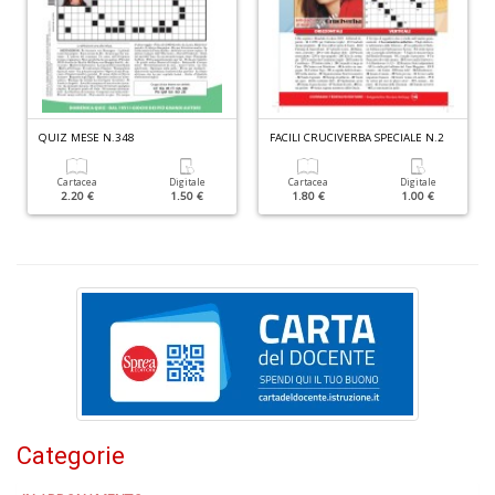
D
O
QUIZ MESE N.348
FACILI CRUCIVERBA SPECIALE N.2
a
d
Cartacea
Digitale
Cartacea
Digitale
B
2.20 €
1.50 €
1.80 €
1.00 €
S
Tu
p
C
S
T
n
+
D
Categorie