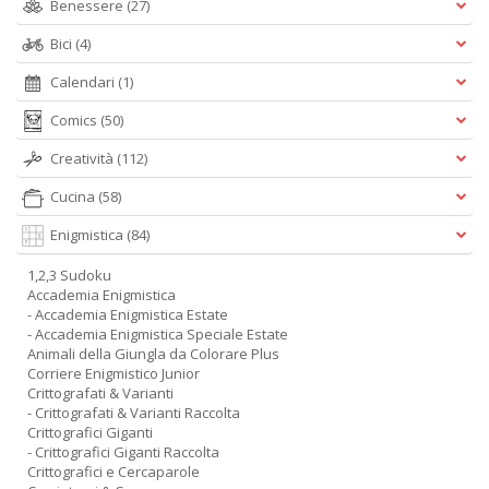
Benessere
(27)
Bici
(4)
Calendari
(1)
Comics
(50)
Creatività
(112)
Cucina
(58)
Enigmistica
(84)
1,2,3 Sudoku
Accademia Enigmistica
- Accademia Enigmistica Estate
- Accademia Enigmistica Speciale Estate
Animali della Giungla da Colorare Plus
Corriere Enigmistico Junior
Crittografati & Varianti
- Crittografati & Varianti Raccolta
Crittografici Giganti
- Crittografici Giganti Raccolta
Crittografici e Cercaparole