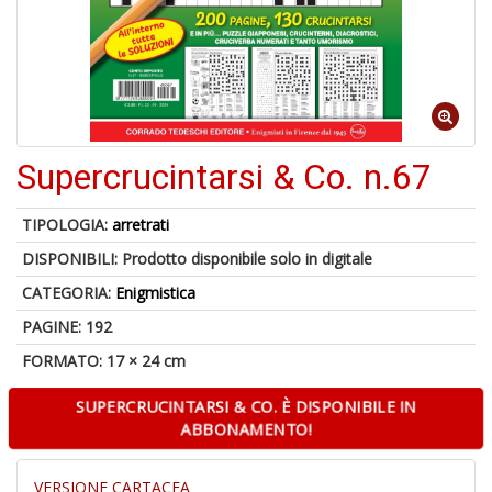
C
J
Supercrucintarsi & Co. n.67
4
n
TIPOLOGIA:
arretrati
in
DISPONIBILI:
Prodotto disponibile solo in digitale
di
CATEGORIA:
Enigmistica
PAGINE: 192
FORMATO: 17 × 24 cm
SUPERCRUCINTARSI & CO. È DISPONIBILE IN
S
ABBONAMENTO!
fi
M
VERSIONE CARTACEA
al