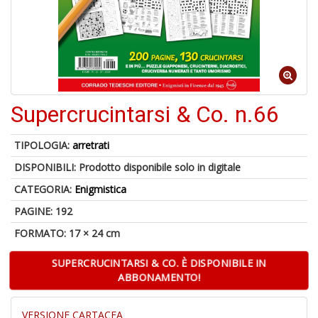
Il
F
Supercrucintarsi & Co. n.66
1
f
TIPOLOGIA:
arretrati
+
DISPONIBILI:
Prodotto disponibile solo in digitale
2
s
CATEGORIA:
Enigmistica
c
PAGINE: 192
FORMATO: 17 × 24 cm
SUPERCRUCINTARSI & CO. È DISPONIBILE IN
ABBONAMENTO!
S
VERSIONE CARTACEA