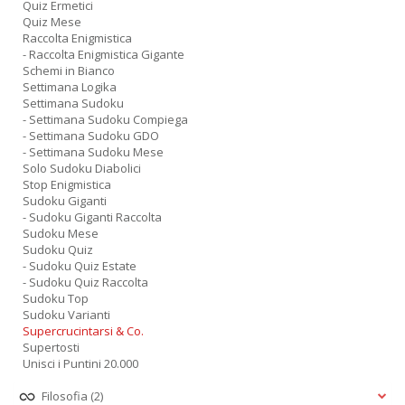
Quiz Ermetici
Quiz Mese
Raccolta Enigmistica
- Raccolta Enigmistica Gigante
Schemi in Bianco
Settimana Logika
Settimana Sudoku
- Settimana Sudoku Compiega
- Settimana Sudoku GDO
- Settimana Sudoku Mese
Solo Sudoku Diabolici
Stop Enigmistica
Sudoku Giganti
- Sudoku Giganti Raccolta
Sudoku Mese
Sudoku Quiz
- Sudoku Quiz Estate
- Sudoku Quiz Raccolta
Sudoku Top
Sudoku Varianti
Supercrucintarsi & Co.
Supertosti
Unisci i Puntini 20.000
Filosofia
(2)