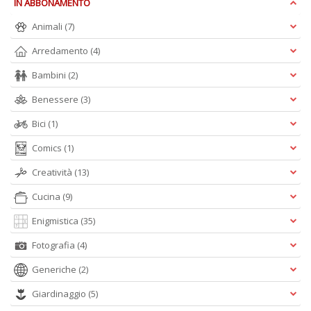
IN ABBONAMENTO
Animali
(7)
A
L
Arredamento
(4)
O
Bambini
(2)
C
n
Benessere
(3)
Bici
(1)
Comics
(1)
Creatività
(13)
Cucina
(9)
Enigmistica
(35)
Fotografia
(4)
Generiche
(2)
Giardinaggio
(5)