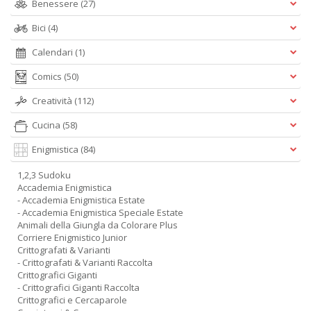
Benessere
(27)
Bici
(4)
Calendari
(1)
Comics
(50)
Creatività
(112)
Cucina
(58)
Enigmistica
(84)
1,2,3 Sudoku
Accademia Enigmistica
- Accademia Enigmistica Estate
- Accademia Enigmistica Speciale Estate
Animali della Giungla da Colorare Plus
Corriere Enigmistico Junior
Crittografati & Varianti
- Crittografati & Varianti Raccolta
Crittografici Giganti
- Crittografici Giganti Raccolta
Crittografici e Cercaparole