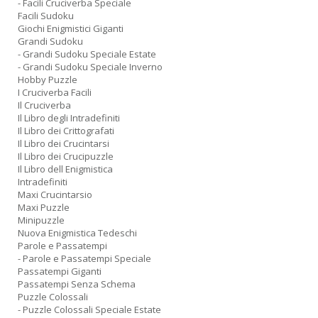
- Facili Cruciverba Speciale
Facili Sudoku
Giochi Enigmistici Giganti
Grandi Sudoku
- Grandi Sudoku Speciale Estate
- Grandi Sudoku Speciale Inverno
Hobby Puzzle
I Cruciverba Facili
Il Cruciverba
Il Libro degli Intradefiniti
Il Libro dei Crittografati
Il Libro dei Crucintarsi
Il Libro dei Crucipuzzle
Il Libro dell Enigmistica
Intradefiniti
Maxi Crucintarsio
Maxi Puzzle
Minipuzzle
Nuova Enigmistica Tedeschi
Parole e Passatempi
- Parole e Passatempi Speciale
Passatempi Giganti
Passatempi Senza Schema
Puzzle Colossali
- Puzzle Colossali Speciale Estate