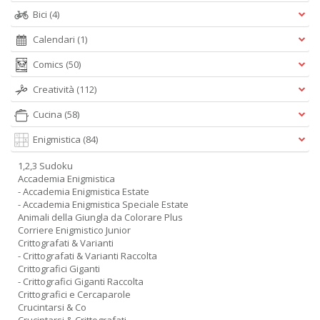
Bici
(4)
Calendari
(1)
Comics
(50)
Creatività
(112)
Cucina
(58)
Enigmistica
(84)
1,2,3 Sudoku
Accademia Enigmistica
- Accademia Enigmistica Estate
- Accademia Enigmistica Speciale Estate
Animali della Giungla da Colorare Plus
Corriere Enigmistico Junior
Crittografati & Varianti
- Crittografati & Varianti Raccolta
Crittografici Giganti
- Crittografici Giganti Raccolta
Crittografici e Cercaparole
Crucintarsi & Co