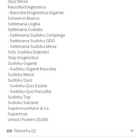
Quiz Mese
Raccolta Enigmistica
- Raccolta Enigmistica Gigante
Schemi in Bianco
Settimana Logika
Settimana Sudoku
- Settimana Sudoku Compiega
- Settimana Sudoku GDO
- Settimana Sudoku Mese
Solo Sudoku Diabolici
Stop Enigmistica
Sudoku Giganti
- Sudoku Giganti Raccolta
Sudoku Mese
Sudoku Quiz
- Sudoku Quiz Estate
- Sudoku Quiz Raccolta
Sudoku Top
Sudoku Varianti
Supercrucintarsi & Co.
Supertosti
Unisci i Puntini 20.000
Filosofia
(2)