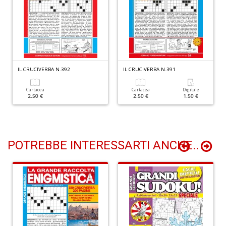
O
P
c
b
IL CRUCIVERBA N.392
IL CRUCIVERBA N.391
Il
M
Cartacea
Cartacea
Digitale
O
2.50 €
2.50 €
1.50 €
P
n
+
D
POTREBBE INTERESSARTI ANCHE..
Cr
G