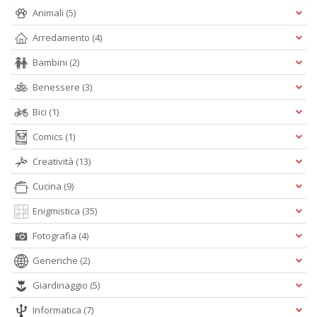
Animali
(5)
Arredamento
(4)
Bambini
(2)
Benessere
(3)
Bici
(1)
A
L
Comics
(1)
O
C
Creatività
(13)
n
Cucina
(9)
Enigmistica
(35)
Fotografia
(4)
Generiche
(2)
Giardinaggio
(5)
Informatica
(7)