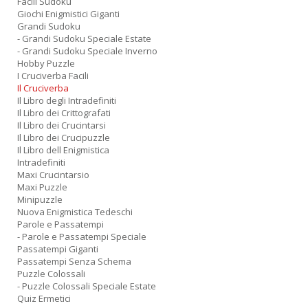
Facili Sudoku
Giochi Enigmistici Giganti
Grandi Sudoku
- Grandi Sudoku Speciale Estate
- Grandi Sudoku Speciale Inverno
Hobby Puzzle
I Cruciverba Facili
Il Cruciverba
Il Libro degli Intradefiniti
Il Libro dei Crittografati
Il Libro dei Crucintarsi
Il Libro dei Crucipuzzle
Il Libro dell Enigmistica
Intradefiniti
Maxi Crucintarsio
Maxi Puzzle
Minipuzzle
Nuova Enigmistica Tedeschi
Parole e Passatempi
- Parole e Passatempi Speciale
Passatempi Giganti
Passatempi Senza Schema
Puzzle Colossali
- Puzzle Colossali Speciale Estate
Quiz Ermetici