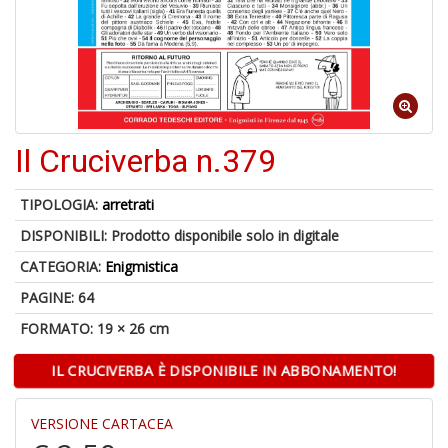
A
a
R
Il Cruciverba n.379
TIPOLOGIA:
arretrati
DISPONIBILI:
Prodotto disponibile solo in digitale
4
CATEGORIA:
Enigmistica
n
in
PAGINE: 64
di
FORMATO: 19 × 26 cm
IL CRUCIVERBA È DISPONIBILE IN ABBONAMENTO!
VERSIONE CARTACEA