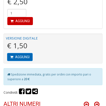
€ 2,50
P
C
C
AGGIUNGI
S
n
+
VERSIONE DIGITALE
D
€ 1,50
AGGIUNGI
R
ri
Spedizione immediata, gratis per ordini con importo pari o
C
superiore a
20 €
T
S
n
Condividi:
+
D
ALTRI NUMERI