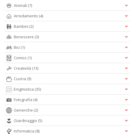
D
Animali
(7)
Arredamento
(4)
Bambini
(2)
Benessere
(3)
S
G
Bici
(1)
n
+
Comics
(1)
D
Creatività
(13)
Cucina
(9)
Enigmistica
(35)
Fotografia
(4)
Generiche
(2)
A
L
Giardinaggio
(5)
O
C
Informatica
(8)
n