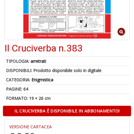
U
a
di
di
A
Il Cruciverba n.383
TIPOLOGIA:
arretrati
DISPONIBILI:
Prodotto disponibile solo in digitale
CATEGORIA:
Enigmistica
PAGINE: 64
1
FORMATO: 19 × 26 cm
f
d
IL CRUCIVERBA È DISPONIBILE IN ABBONAMENTO!
L
M
B
VERSIONE CARTACEA
+