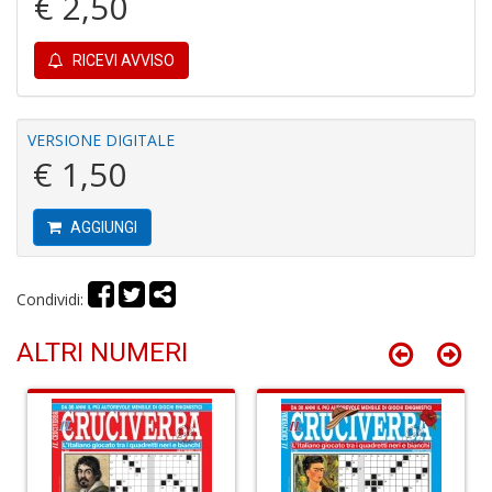
€ 2,50
S
C
RICEVI AVVISO
VERSIONE DIGITALE
€ 1,50
L
AGGIUNGI
v
F
Tu
Condividi:
p
C
G
ALTRI NUMERI
n
+
D