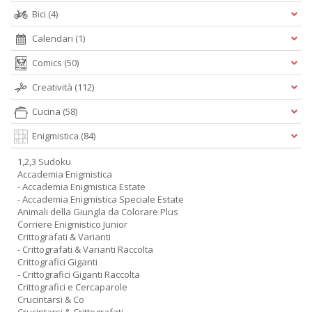
Bici
(4)
Calendari
(1)
Comics
(50)
Creatività
(112)
Cucina
(58)
Enigmistica
(84)
1,2,3 Sudoku
Accademia Enigmistica
- Accademia Enigmistica Estate
- Accademia Enigmistica Speciale Estate
Animali della Giungla da Colorare Plus
Corriere Enigmistico Junior
Crittografati & Varianti
- Crittografati & Varianti Raccolta
Crittografici Giganti
- Crittografici Giganti Raccolta
Crittografici e Cercaparole
Crucintarsi & Co