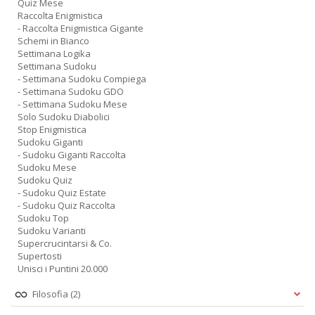
Quiz Mese
Raccolta Enigmistica
- Raccolta Enigmistica Gigante
Schemi in Bianco
Settimana Logika
Settimana Sudoku
- Settimana Sudoku Compiega
- Settimana Sudoku GDO
- Settimana Sudoku Mese
Solo Sudoku Diabolici
Stop Enigmistica
Sudoku Giganti
- Sudoku Giganti Raccolta
Sudoku Mese
Sudoku Quiz
- Sudoku Quiz Estate
- Sudoku Quiz Raccolta
Sudoku Top
Sudoku Varianti
Supercrucintarsi & Co.
Supertosti
Unisci i Puntini 20.000
Filosofia
(2)