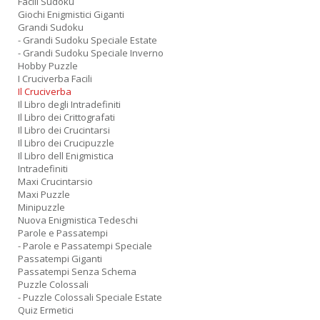
Facili Sudoku
Giochi Enigmistici Giganti
Grandi Sudoku
- Grandi Sudoku Speciale Estate
- Grandi Sudoku Speciale Inverno
Hobby Puzzle
I Cruciverba Facili
Il Cruciverba
Il Libro degli Intradefiniti
Il Libro dei Crittografati
Il Libro dei Crucintarsi
Il Libro dei Crucipuzzle
Il Libro dell Enigmistica
Intradefiniti
Maxi Crucintarsio
Maxi Puzzle
Minipuzzle
Nuova Enigmistica Tedeschi
Parole e Passatempi
- Parole e Passatempi Speciale
Passatempi Giganti
Passatempi Senza Schema
Puzzle Colossali
- Puzzle Colossali Speciale Estate
Quiz Ermetici