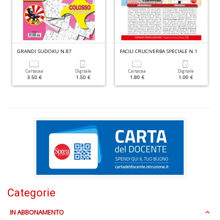
+
D
GRANDI SUDOKU N.87
FACILI CRUCIVERBA SPECIALE N.1
Cartacea
Digitale
Cartacea
Digitale
3.50 €
1.50 €
1.80 €
1.00 €
C
G
n
+
D
Cr
Categorie
G
n
IN ABBONAMENTO
+