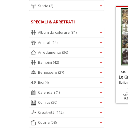
Storia
(2)
SPECIALI & ARRETRATI
Album da colorare
(31)
Animali
(14)
Arredamento
(36)
Bambini
(42)
C
ONOSCERE LA STORIA DOSSIER N.5
D
INASTIE DI CONOSCERE LA STORIA N.4
Benessere
(27)
HISTOR
 Grandi Esploratori
Re E Regine
Le Gr
Bici
(4)
Itali
Cartacea
Digitale
Cartacea
Calendari
(1)
9.90 €
4.90 €
9.90 €
Car
9.
Comics
(50)
Creatività
(112)
Cucina
(58)