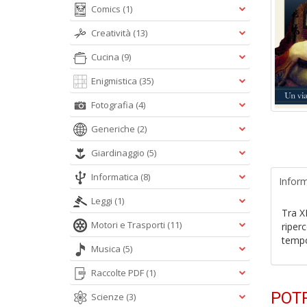
Comics
(1)
Creatività
(13)
Cucina
(9)
Enigmistica
(35)
Fotografia
(4)
Generiche
(2)
Giardinaggio
(5)
Informatica
(8)
Inform
Leggi
(1)
Tra X
Motori e Trasporti
(11)
riperc
temp
Musica
(5)
Raccolte PDF
(1)
POTR
Scienze
(3)