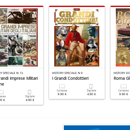
Y SPECIALE N.13
HISTORY SPECIALE N.9
HISTORY DO
andi Imprese Mlitari
I Grandi Condottieri
Roma Gl
ane
Cartacea
Digitale
Cartacea
9.90 €
4.90 €
9.90 €
tacea
Digitale
90 €
4.90 €