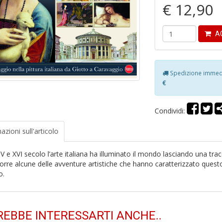
€ 12,90
AG
Spedizione immedia
€
Condividi:
azioni
sull'articolo
IV e XVI secolo l’arte italiana ha illuminato il mondo lasciando una tra
orre alcune delle avventure artistiche che hanno caratterizzato questo p
o.
EBBE INTERESSARTI ANCHE..