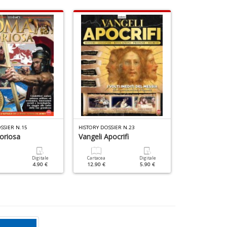
SSIER N.15
HISTORY DOSSIER N.23
oriosa
Vangeli Apocrifi
Anno Santo
Digitale
Cartacea
Digitale
Cartacea
4.90 €
12.90 €
5.90 €
9.90 €