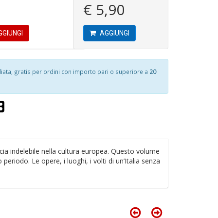
€ 5,90
o
I
ci
in
GIUNGI
AGGIUNGI
V
B
n
T
+
G
D
R
A
ta, gratis per ordini con importo pari o superiore a
20
P
a
(d
R
n
+
D
S
S
n
+
6
ccia indelebile nella cultura europea. Questo volume
D
n
eriodo. Le opere, i luoghi, i volti di un’Italia senza
in
G
di
S
n
+
D