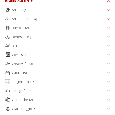
IN ABBONAMENTO
S
S
Animali
(5)
n
+
Arredamento
(4)
D
Bambini
(2)
Benessere
(3)
Bici
(1)
A
Comics
(1)
5
O
Creatività
(13)
d
V
Cucina
(9)
n
+
Enigmistica
(35)
D
Fotografia
(4)
Generiche
(2)
Giardinaggio
(5)