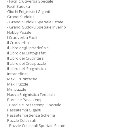
- Facili Cruciverba Speciale
Facili Sudoku
Giochi Enigmistici Giganti
Grandi Sudoku
- Grandi Sudoku Speciale Estate
- Grandi Sudoku Speciale Inverno
Hobby Puzzle
I Cruciverba Facili
Il Cruciverba
Il Libro degli Intradefiniti
Il Libro dei Crittografati
Il Libro dei Crucintarsi
Il Libro dei Crucipuzzle
Il Libro dell Enigmistica
Intradefiniti
Maxi Crucintarsio
Maxi Puzzle
Minipuzzle
Nuova Enigmistica Tedeschi
Parole e Passatempi
- Parole e Passatempi Speciale
Passatempi Giganti
Passatempi Senza Schema
Puzzle Colossali
- Puzzle Colossali Speciale Estate