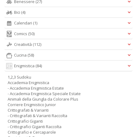
Benessere
(27)
Bici
(4)
Calendari
(1)
Comics
(50)
Creatività
(112)
Cucina
(58)
Enigmistica
(84)
1,2,3 Sudoku
Accademia Enigmistica
- Accademia Enigmistica Estate
- Accademia Enigmistica Speciale Estate
Animali della Giungla da Colorare Plus
Corriere Enigmistico Junior
Crittografati & Varianti
- Crittografati & Varianti Raccolta
Crittografici Giganti
- Crittografici Giganti Raccolta
Crittografici e Cercaparole