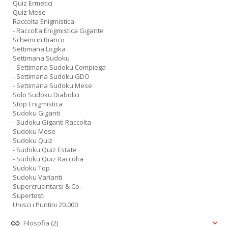
Quiz Ermetici
Quiz Mese
Raccolta Enigmistica
- Raccolta Enigmistica Gigante
Schemi in Bianco
Settimana Logika
Settimana Sudoku
- Settimana Sudoku Compiega
- Settimana Sudoku GDO
- Settimana Sudoku Mese
Solo Sudoku Diabolici
Stop Enigmistica
Sudoku Giganti
- Sudoku Giganti Raccolta
Sudoku Mese
Sudoku Quiz
- Sudoku Quiz Estate
- Sudoku Quiz Raccolta
Sudoku Top
Sudoku Varianti
Supercrucintarsi & Co.
Supertosti
Unisci i Puntini 20.000
Filosofia
(2)