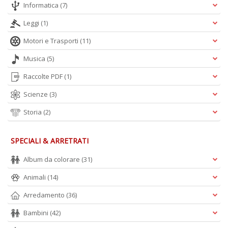
Informatica
(7)
Leggi
(1)
A
L
Motori e Trasporti
(11)
O
C
Musica
(5)
n
Raccolte PDF
(1)
Scienze
(3)
Storia
(2)
SPECIALI & ARRETRATI
Album da colorare
(31)
Animali
(14)
Arredamento
(36)
Bambini
(42)