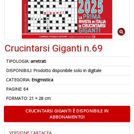
r
4
Crucintarsi Giganti n.69
n
in
di
TIPOLOGIA:
arretrati
DISPONIBILI:
Prodotto disponibile solo in digitale
CATEGORIA:
Enigmistica
PAGINE: 64
FORMATO: 21 × 28 cm
CRUCINTARSI GIGANTI È DISPONIBILE IN
A
ABBONAMENTO!
a
a
A
VERSIONE CARTACEA