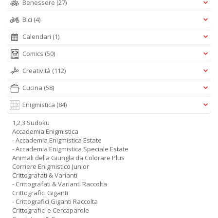
Benessere
(27)
Bici
(4)
Calendari
(1)
Comics
(50)
Creatività
(112)
Cucina
(58)
Enigmistica
(84)
1,2,3 Sudoku
Accademia Enigmistica
- Accademia Enigmistica Estate
- Accademia Enigmistica Speciale Estate
Animali della Giungla da Colorare Plus
Corriere Enigmistico Junior
Crittografati & Varianti
- Crittografati & Varianti Raccolta
Crittografici Giganti
- Crittografici Giganti Raccolta
Crittografici e Cercaparole