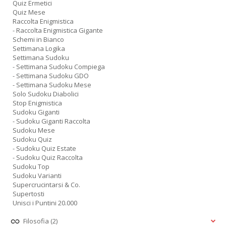
Quiz Ermetici
Quiz Mese
Raccolta Enigmistica
- Raccolta Enigmistica Gigante
Schemi in Bianco
Settimana Logika
Settimana Sudoku
- Settimana Sudoku Compiega
- Settimana Sudoku GDO
- Settimana Sudoku Mese
Solo Sudoku Diabolici
Stop Enigmistica
Sudoku Giganti
- Sudoku Giganti Raccolta
Sudoku Mese
Sudoku Quiz
- Sudoku Quiz Estate
- Sudoku Quiz Raccolta
Sudoku Top
Sudoku Varianti
Supercrucintarsi & Co.
Supertosti
Unisci i Puntini 20.000
Filosofia
(2)