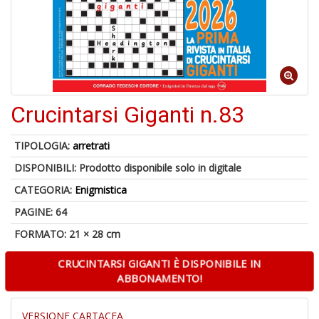
6
n
in
di
Crucintarsi Giganti n.83
TIPOLOGIA:
arretrati
DISPONIBILI:
Prodotto disponibile solo in digitale
CATEGORIA:
Enigmistica
U
PAGINE: 64
a
di
FORMATO: 21 × 28 cm
a
a
CRUCINTARSI GIGANTI È DISPONIBILE IN
Il
ABBONAMENTO!
M
C
I
VERSIONE CARTACEA