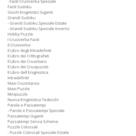
- Facili Cruciverba Speciale
Facili Sudoku
Giochi Enigmistici Giganti
Grandi Sudoku
- Grandi Sudoku Speciale Estate
- Grandi Sudoku Speciale Inverno
Hobby Puzzle
I Cruciverba Facili
Il Cruciverba
Il Libro degli Intradefiniti
Il Libro dei Crittografati
Il Libro dei Crucintarsi
Il Libro dei Crucipuzzle
Il Libro dell Enigmistica
Intradefiniti
Maxi Crucintarsio
Maxi Puzzle
Minipuzzle
Nuova Enigmistica Tedeschi
Parole e Passatempi
- Parole e Passatempi Speciale
Passatempi Giganti
Passatempi Senza Schema
Puzzle Colossali
- Puzzle Colossali Speciale Estate