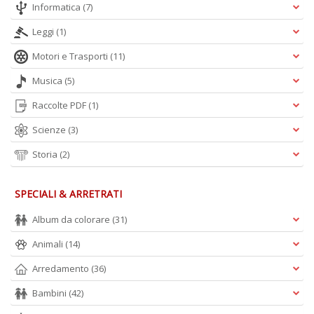
Informatica
(7)
Leggi
(1)
A
L
Motori e Trasporti
(11)
O
C
Musica
(5)
n
Raccolte PDF
(1)
Scienze
(3)
Storia
(2)
SPECIALI & ARRETRATI
Album da colorare
(31)
Animali
(14)
Arredamento
(36)
Bambini
(42)