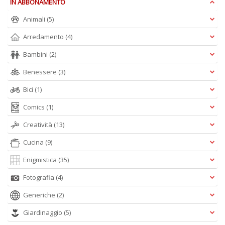
IN ABBONAMENTO
Ci
M
Animali
(5)
n
+
Arredamento
(4)
D
Bambini
(2)
Benessere
(3)
Bici
(1)
1
d
Comics
(1)
H
Creatività
(13)
R
Vi
Cucina
(9)
n
+
Enigmistica
(35)
D
Fotografia
(4)
Generiche
(2)
Giardinaggio
(5)