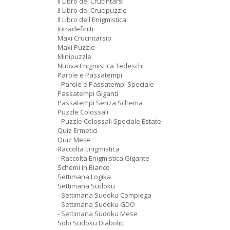
Il Libro dei Crucintarsi
Il Libro dei Crucipuzzle
Il Libro dell Enigmistica
Intradefiniti
Maxi Crucintarsio
Maxi Puzzle
Minipuzzle
Nuova Enigmistica Tedeschi
Parole e Passatempi
- Parole e Passatempi Speciale
Passatempi Giganti
Passatempi Senza Schema
Puzzle Colossali
- Puzzle Colossali Speciale Estate
Quiz Ermetici
Quiz Mese
Raccolta Enigmistica
- Raccolta Enigmistica Gigante
Schemi in Bianco
Settimana Logika
Settimana Sudoku
- Settimana Sudoku Compiega
- Settimana Sudoku GDO
- Settimana Sudoku Mese
Solo Sudoku Diabolici