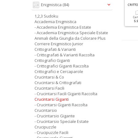
C
RUCINTARSI GIGANTI RACCOLTA N.2
C
RITTOGRAFICI GIGANTI RACCOLTA N.4
Enigmistica
(84)
1,2,3 Sudoku
Cartacea
Digitale
Cartacea
Digitale
Car
Accademia Enigmistica
5.90 €
2.90 €
5.90 €
2.90 €
5.
- Accademia Enigmistica Estate
- Accademia Enigmistica Speciale Estate
Animali della Giungla da Colorare Plus
Corriere Enigmistico Junior
Crittografati & Varianti
- Crittografati & Varianti Raccolta
Crittografici Giganti
- Crittografici Giganti Raccolta
Crittografici e Cercaparole
Crucintarsi & Co
Crucintarsi & Crittografati
Crucintarsi Facili
- Crucintarsi Facili Giganti Raccolta
Crucintarsi Giganti
- Crucintarsi Giganti Raccolta
Crucintarsio
- Crucintarsio Gigante
- Crucintarsio Speciale Estate
Crucipuzzle
- Crucipuzzle Facili