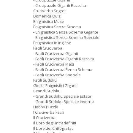
- Crucipuzzle Giganti
- Crucipuzzle Giganti Raccolta
Cruciverba Segreti
Domenica Quiz
Enigmistica Mese
Enigmistica Senza Schema
- Enigmistica Senza Schema Gigante
- Enigmistica Senza Schema Speciale
Enigmistica in inglese
Facili Cruciverba
- Facili Cruciverba Giganti
- Facili Cruciverba Giganti Raccolta
- Facili Cruciverba Maxi
- Facili Cruciverba Senza Schema
- Facili Cruciverba Speciale
Facili Sudoku
Giochi Enigmistici Giganti
Grandi Sudoku
- Grandi Sudoku Speciale Estate
- Grandi Sudoku Speciale Inverno
Hobby Puzzle
I Cruciverba Facili
Il Cruciverba
Il Libro degli Intradefiniti
Il Libro dei Crittografati