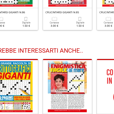
TARSI GIGANTI N.86
CRUCINTARSI GIGANTI N.85
CRUCINTARS
tacea
Digitale
Cartacea
Digitale
Cartacea
00 €
1.50 €
3.00 €
1.50 €
3.00 €
EBBE INTERESSARTI ANCHE..