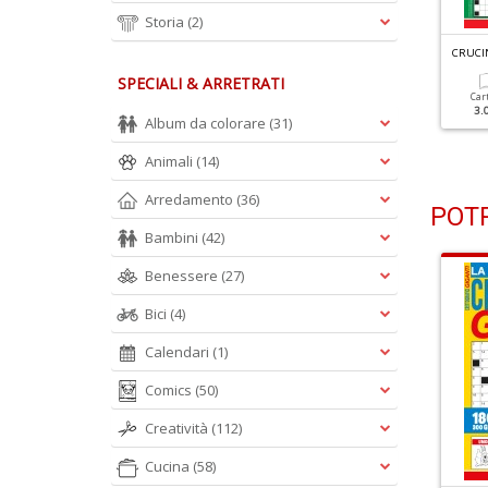
Storia
(2)
RUCINTARSI GIGANTI N.72
CRUCINTARSI GIGANTI N.71
CRUCIN
SPECIALI & ARRETRATI
Cartacea
Digitale
Cartacea
Digitale
Car
2.50 €
1.30 €
2.50 €
1.30 €
3.
Album da colorare
(31)
Animali
(14)
Arredamento
(36)
POTR
Bambini
(42)
Benessere
(27)
Bici
(4)
Calendari
(1)
Comics
(50)
Creatività
(112)
Cucina
(58)