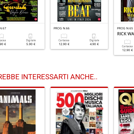
N.67
PROG N.66
PROG N.65
RICK W
tacea
Digitale
Cartacea
Digitale
90 €
5.90 €
12.90 €
4.90 €
Cartacea
12.90 €
EBBE INTERESSARTI ANCHE..