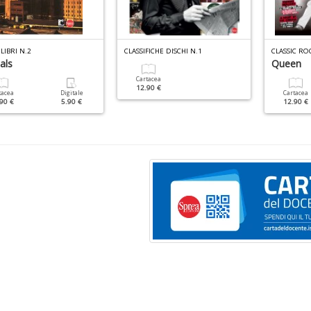
 LIBRI N.2
CLASSIFICHE DISCHI N.1
CLASSIC RO
als
Queen
Cartacea
12.90 €
tacea
Digitale
Cartacea
90 €
5.90 €
12.90 €