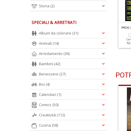
Storia
(2)
SPECIALI & ARRETRATI
ROG N.54
PROG N.53
PROG 
arillion
I Capolavori Italiani Di 50
Album da colorare
(31)
Anni Fa
Car
Animali
(14)
12.
Cartacea
Digitale
12.90 €
4.90 €
Cartacea
Digitale
Arredamento
(36)
12.90 €
4.90 €
Bambini
(42)
POTR
Benessere
(27)
Bici
(4)
Calendari
(1)
Comics
(50)
Creatività
(112)
Cucina
(58)