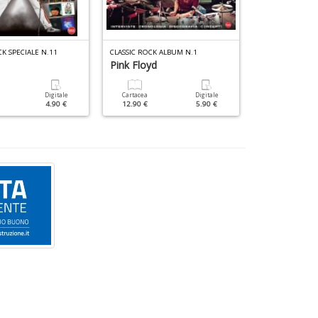
CK SPECIALE N.11
CLASSIC ROCK ALBUM N.1
VINILE COMPIEG
Pink Floyd
Tenco
Digitale
Cartacea
Digitale
Cartacea
4.90 €
12.90 €
5.90 €
19.90 €