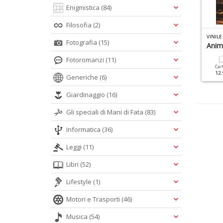
Enigmistica
(84)
Filosofia
(2)
LASSIC ROCK SPECIALE N.14
CLASSIC ROCK SPECIALE N.10
VINILE
Fotografia
(15)
sichedelia
Chitarristi Geniali
Anim
Fotoromanzi
(11)
Cartacea
Digitale
Cartacea
Digitale
Car
9.90 €
4.90 €
9.90 €
4.90 €
12.
Generiche
(6)
Giardinaggio
(16)
Gli speciali di Mani di Fata
(83)
Informatica
(36)
Leggi
(11)
Libri
(52)
Lifestyle
(1)
Motori e Trasporti
(46)
Musica
(54)