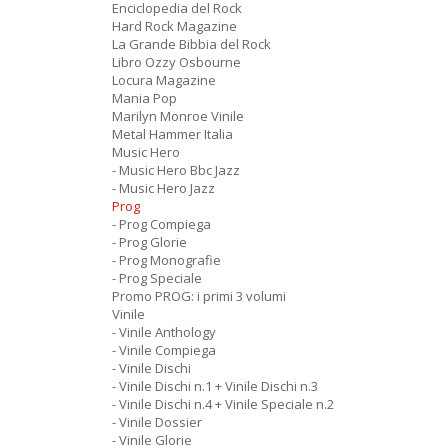
Enciclopedia del Rock
Hard Rock Magazine
La Grande Bibbia del Rock
Libro Ozzy Osbourne
Locura Magazine
Mania Pop
Marilyn Monroe Vinile
Metal Hammer Italia
Music Hero
- Music Hero Bbc Jazz
- Music Hero Jazz
Prog
- Prog Compiega
- Prog Glorie
- Prog Monografie
- Prog Speciale
Promo PROG: i primi 3 volumi
Vinile
- Vinile Anthology
- Vinile Compiega
- Vinile Dischi
- Vinile Dischi n.1 + Vinile Dischi n.3
- Vinile Dischi n.4 + Vinile Speciale n.2
- Vinile Dossier
- Vinile Glorie