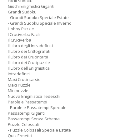
Facili Sudoku
Giochi Enigmistici Giganti
Grandi Sudoku
- Grandi Sudoku Speciale Estate
- Grandi Sudoku Speciale Inverno
Hobby Puzzle
I Cruciverba Facili
Il Cruciverba
Il Libro degli Intradefiniti
Il Libro dei Crittografati
Il Libro dei Crucintarsi
Il Libro dei Crucipuzzle
Il Libro dell Enigmistica
Intradefiniti
Maxi Crucintarsio
Maxi Puzzle
Minipuzzle
Nuova Enigmistica Tedeschi
Parole e Passatempi
- Parole e Passatempi Speciale
Passatempi Giganti
Passatempi Senza Schema
Puzzle Colossali
- Puzzle Colossali Speciale Estate
Quiz Ermetici