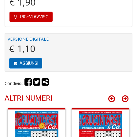
€ 1,90
u
M
n
RICEVI AVVISO
+
D
VERSIONE DIGITALE
€ 1,10
R
M
AGGIUNGI
di
F
tu
i
Condividi:
p
n
ALTRI NUMERI
+
D