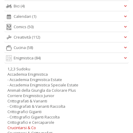
Bici
(4)
Calendari
(1)
Comics
(50)
Creatività
(112)
Cucina
(58)
Enigmistica
(84)
1,2,3 Sudoku
Accademia Enigmistica
- Accademia Enigmistica Estate
- Accademia Enigmistica Speciale Estate
Animali della Giungla da Colorare Plus
Corriere Enigmistico Junior
Crittografati & Varianti
- Crittografati & Varianti Raccolta
Crittografici Giganti
- Crittografici Giganti Raccolta
Crittografici e Cercaparole
Crucintarsi & Co