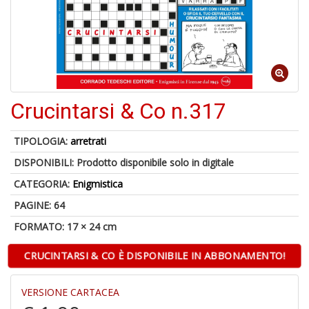
C
J
Crucintarsi & Co n.317
4
n
TIPOLOGIA:
arretrati
in
DISPONIBILI:
Prodotto disponibile solo in digitale
di
CATEGORIA:
Enigmistica
PAGINE: 64
FORMATO: 17 × 24 cm
CRUCINTARSI & CO È DISPONIBILE IN ABBONAMENTO!
S
fi
VERSIONE CARTACEA
M
al