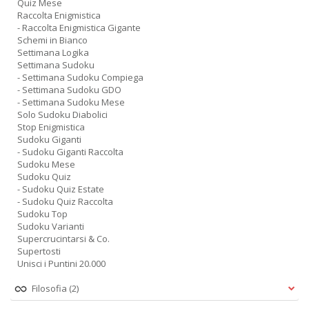
Quiz Mese
Raccolta Enigmistica
- Raccolta Enigmistica Gigante
Schemi in Bianco
Settimana Logika
Settimana Sudoku
- Settimana Sudoku Compiega
- Settimana Sudoku GDO
- Settimana Sudoku Mese
Solo Sudoku Diabolici
Stop Enigmistica
Sudoku Giganti
- Sudoku Giganti Raccolta
Sudoku Mese
Sudoku Quiz
- Sudoku Quiz Estate
- Sudoku Quiz Raccolta
Sudoku Top
Sudoku Varianti
Supercrucintarsi & Co.
Supertosti
Unisci i Puntini 20.000
Filosofia
(2)