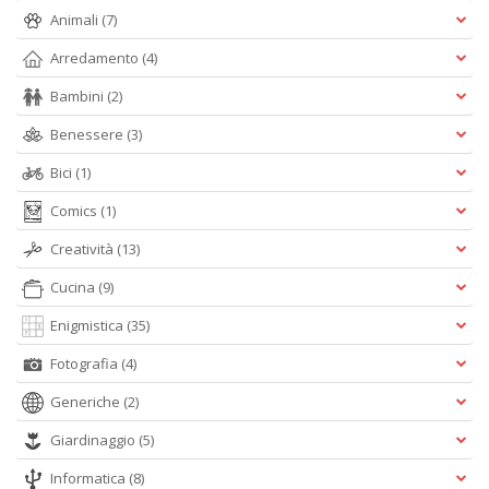
A
Animali
(7)
e
Y
Arredamento
(4)
V
lo
Bambini
(2)
Y
n
Benessere
(3)
+
Bici
(1)
D
Comics
(1)
Creatività
(13)
Cucina
(9)
Enigmistica
(35)
A
Fotografia
(4)
L
O
Generiche
(2)
C
Giardinaggio
(5)
n
Informatica
(8)