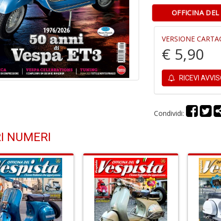
OFFICINA DEL
VERSIONE CARTA
€ 5,90
RICEVI AVVI
Condividi:
I NUMERI