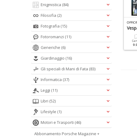
Enigmistica
(84)
Filosofia
(2)
OUNGTIMER LAMBORGHINI N.1
TOP GEAR BIOGRAFIE N.2
Fotografia
(15)
SCHUMACHER
Vesp
Cartacea
Digitale
Fotoromanzi
(11)
12.90 €
5.90 €
Cartacea
Digitale
Car
12.90 €
5.90 €
9.
Generiche
(6)
Giardinaggio
(16)
Gli speciali di Mani di Fata
(83)
Informatica
(37)
Leggi
(11)
Libri
(52)
Lifestyle
(1)
Motori e Trasporti
(46)
Abbonamento Porsche Magazine +