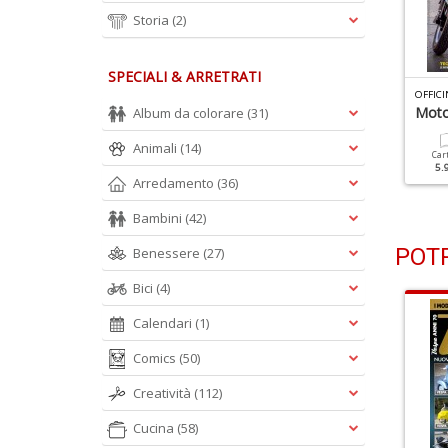
Storia
(2)
SPECIALI & ARRETRATI
FFICINA DEL VESPISTA N.67
OFFICINA DEL VESPISTA N.66
OFFICI
K50S Automatica
Vespa 50 Special
Moto
Album da colorare
(31)
Animali
(14)
Cartacea
Digitale
Cartacea
Digitale
Car
5.90 €
3.00 €
5.90 €
3.00 €
5.
Arredamento
(36)
Bambini
(42)
POTR
Benessere
(27)
Bici
(4)
Calendari
(1)
Comics
(50)
Creatività
(112)
Cucina
(58)