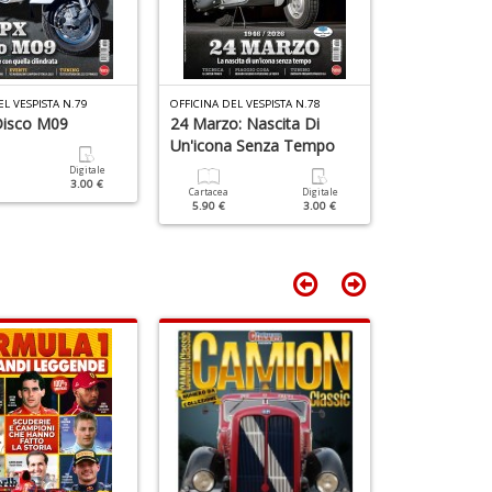
D
EL VESPISTA N.79
OFFICINA DEL VESPISTA N.78
OFFICINA DEL VE
Disco M09
24 Marzo: Nascita Di
150 GS VS2
Un'icona Senza Tempo
Digitale
Cartacea
3.00 €
5.90 €
Cartacea
Digitale
5.90 €
3.00 €