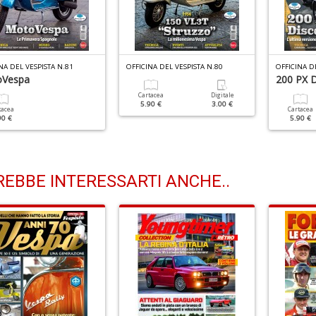
NA DEL VESPISTA N.81
OFFICINA DEL VESPISTA N.80
OFFICINA D
Vespa
200 PX 
Cartacea
Digitale
5.90 €
3.00 €
tacea
Cartacea
90 €
5.90 €
EBBE INTERESSARTI ANCHE..