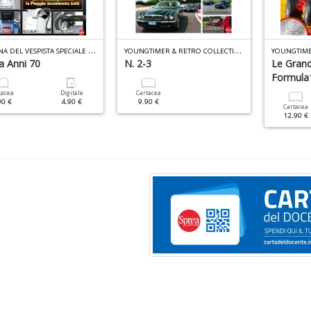
O
FFICINA DEL VESPISTA SPECIALE N.3
Y
OUNGTIMER & RETRO COLLECTION N.2
a Anni 70
N. 2-3
Le Grand
Formula
tacea
Digitale
Cartacea
90 €
4.90 €
9.90 €
Cartacea
12.90 €