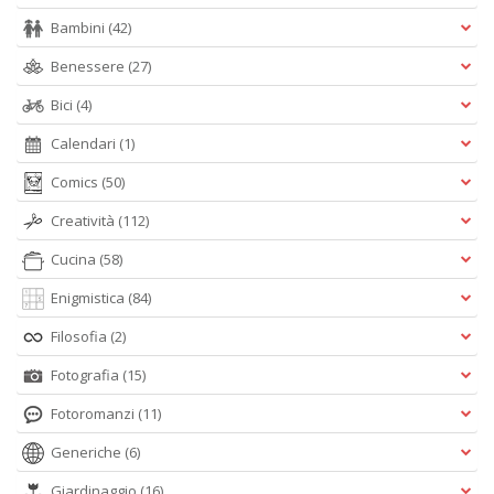
A
Bambini
(42)
L
O
Benessere
(27)
C
n
Bici
(4)
Calendari
(1)
Comics
(50)
Creatività
(112)
Cucina
(58)
Enigmistica
(84)
Filosofia
(2)
Fotografia
(15)
Fotoromanzi
(11)
Generiche
(6)
Giardinaggio
(16)