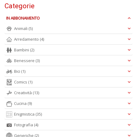
Categorie
IN ABBONAMENTO
Animali
(5)
L
si
Arredamento
(4)
t
L
Bambini
(2)
C
Benessere
(3)
di
u
Bici
(1)
V
n
Comics
(1)
+
D
Creatività
(13)
Cucina
(9)
Enigmistica
(35)
S
Fotografia
(4)
n
+
Generiche
(2)