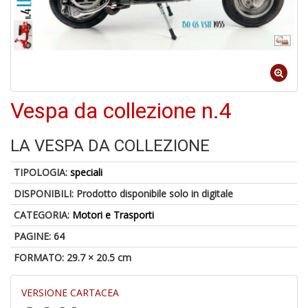
in
D
1
f
Vespa da collezione n.4
LA VESPA DA COLLEZIONE
TIPOLOGIA:
speciali
DISPONIBILI:
Prodotto disponibile solo in digitale
CATEGORIA:
Motori e Trasporti
P
M
PAGINE: 64
6
FORMATO: 29.7 × 20.5 cm
f
+
di
VERSIONE CARTACEA
c