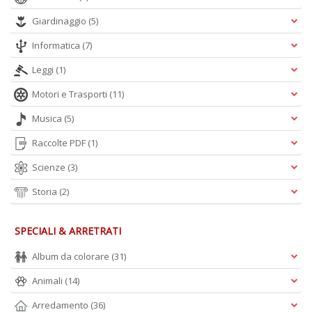
D
Giardinaggio
(5)
Informatica
(7)
Leggi
(1)
e
Motori e Trasporti
(11)
4
el
Musica
(5)
e
p
Raccolte PDF
(1)
P
C
Scienze
(3)
n
+
Storia
(2)
D
SPECIALI & ARRETRATI
Album da colorare
(31)
Animali
(14)
Arredamento
(36)