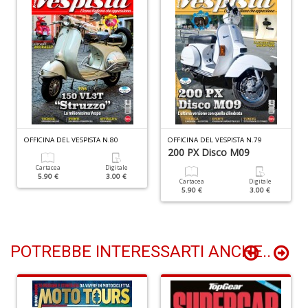
R
Pi
4
M
L
P
S
n
+
OFFICINA DEL VESPISTA N.80
OFFICINA DEL VESPISTA N.79
200 PX Disco M09
D
Cartacea
Digitale
5.90 €
3.00 €
Cartacea
Digitale
5.90 €
3.00 €
POTREBBE INTERESSARTI ANCHE..
Ir
P
Il
F
n