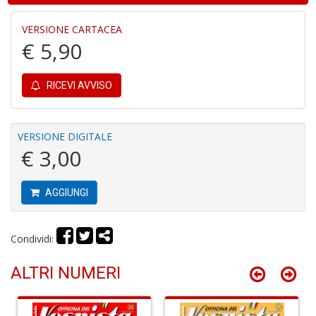
al
B
VERSIONE CARTACEA
di
€ 5,90
C
la
S
RICEVI AVVISO
n
+
D
VERSIONE DIGITALE
€ 3,00
AGGIUNGI
C
R
T
S
Condividi:
n
+
ALTRI NUMERI
D