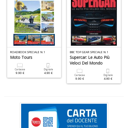
+
D
Ri
c
Il
ROADBOOK SPECIALE N.1
BBC TOP GEAR SPECIALE N.1
F
Moto Tours
Supercar: Le Auto Più
n
Veloci Del Mondo
+
D
Cartacea
Digitale
9.90 €
4.90 €
Cartacea
Digitale
9.90 €
4.90 €
D
Q
n
+
D