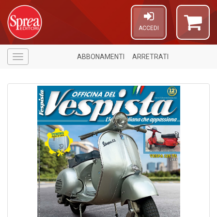
ACCEDI
ABBONAMENTI
ARRETRATI
Menù
5
n
in
di