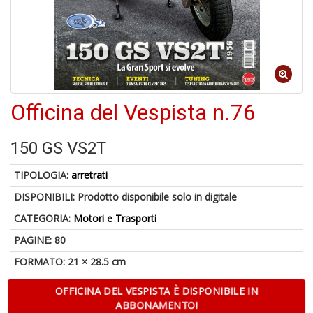
6
n
in
di
Officina del Vespista n.76
U
150 GS VS2T
a
di
TIPOLOGIA:
arretrati
M
P
DISPONIBILI:
Prodotto disponibile solo in digitale
CATEGORIA:
Motori e Trasporti
PAGINE: 80
FORMATO: 21 × 28.5 cm
OFFICINA DEL VESPISTA È DISPONIBILE IN
ABBONAMENTO!
Gl