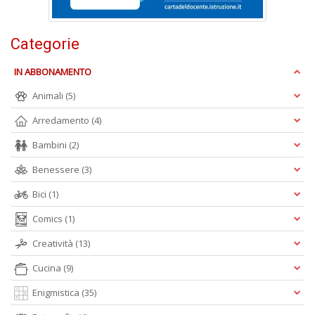
Categorie
IN ABBONAMENTO
Animali
(5)
A
L
Arredamento
(4)
O
C
Bambini
(2)
n
Benessere
(3)
Bici
(1)
Comics
(1)
Creatività
(13)
Cucina
(9)
Enigmistica
(35)