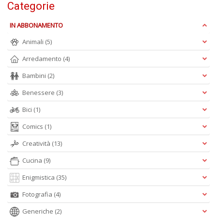
Categorie
IN ABBONAMENTO
D
Q
Animali
(5)
n
+
Arredamento
(4)
D
Bambini
(2)
Benessere
(3)
Bici
(1)
S
Comics
(1)
S
M
Creatività
(13)
n
+
Cucina
(9)
D
Enigmistica
(35)
Fotografia
(4)
Generiche
(2)