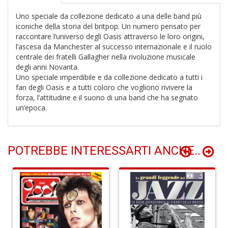
Uno speciale da collezione dedicato a una delle band più
iconiche della storia del britpop. Un numero pensato per
raccontare l’universo degli Oasis attraverso le loro origini,
l’ascesa da Manchester al successo internazionale e il ruolo
Fr
centrale dei fratelli Gallagher nella rivoluzione musicale
fi
degli anni Novanta.
s
Uno speciale imperdibile e da collezione dedicato a tutti i
R
fan degli Oasis e a tutti coloro che vogliono rivivere la
p
forza, l’attitudine e il suono di una band che ha segnato
il
m
un’epoca.
B
d
N
n
POTREBBE INTERESSARTI ANCHE..
+
D
R