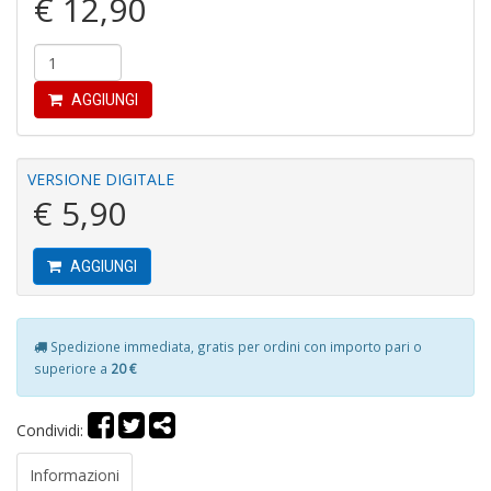
€ 12,90
4
n
in
di
AGGIUNGI
VERSIONE DIGITALE
€ 5,90
Fi
AGGIUNGI
F
+
G
Spedizione immediata, gratis per ordini con importo pari o
M
al
superiore a
20 €
u
G
Condividi:
n
+
D
Informazioni