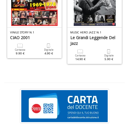
P
L
(d
n
+
D
VINILE STORY N.1
MUSIC HERO JAZZ N.1
CIAO 2001
Le Grandi Leggende Del
Jazz
Cartacea
Digitale
9.90 €
4.90 €
Cartacea
Digitale
14.90 €
5.90 €
R
+
g
Pr
Fi
n
+
D