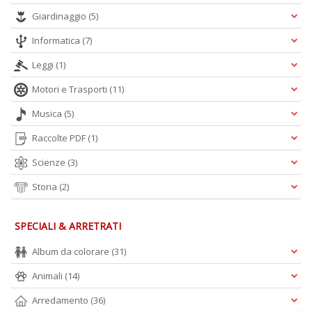
Giardinaggio
(5)
Informatica
(7)
A
L
Leggi
(1)
O
C
Motori e Trasporti
(11)
n
Musica
(5)
Raccolte PDF
(1)
Scienze
(3)
Storia
(2)
SPECIALI & ARRETRATI
Album da colorare
(31)
Animali
(14)
Arredamento
(36)