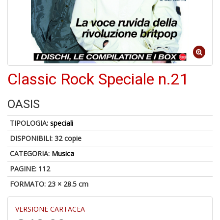
p
fr
a
a
Classic Rock Speciale n.21
OASIS
A
TIPOLOGIA:
speciali
a
DISPONIBILI:
32 copie
a
A
CATEGORIA:
Musica
in
PAGINE: 112
D
FORMATO: 23 × 28.5 cm
VERSIONE CARTACEA