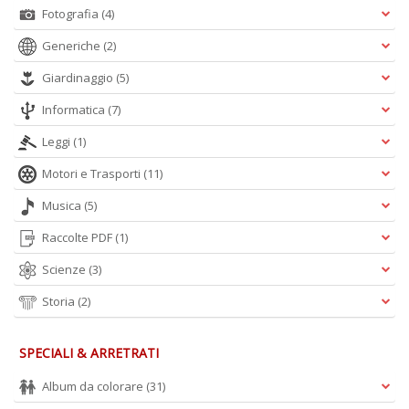
Ul
Fotografia
(4)
M
M
Generiche
(2)
n
+
Giardinaggio
(5)
D
Informatica
(7)
Leggi
(1)
Motori e Trasporti
(11)
C
Musica
(5)
di
c
Raccolte PDF
(1)
W
V
Scienze
(3)
n
Storia
(2)
+
D
SPECIALI & ARRETRATI
Album da colorare
(31)