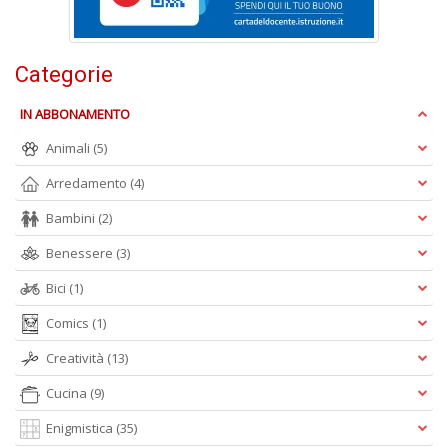
Categorie
M
IN ABBONAMENTO
c
Animali
(5)
M
Di
Arredamento
(4)
C
M
Bambini
(2)
n
+
Benessere
(3)
D
Bici
(1)
Comics
(1)
Creatività
(13)
M
Cucina
(9)
S
c
Enigmistica
(35)
M