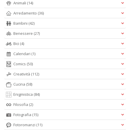
Animali
(14)
Arredamento
(36)
A
Bambini
(42)
L
O
Benessere
(27)
C
n
Bici
(4)
Calendari
(1)
Comics
(50)
Creatività
(112)
Cucina
(58)
Enigmistica
(84)
Filosofia
(2)
Fotografia
(15)
Fotoromanzi
(11)