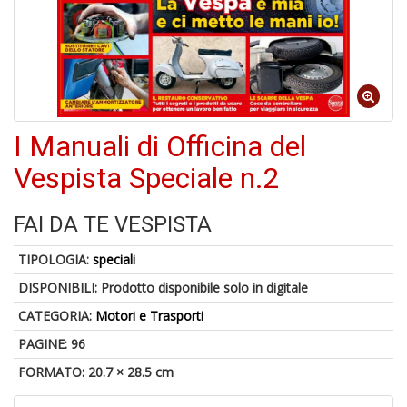
A
di
a
a
I Manuali di Officina del
B
Vespista Speciale n.2
d
FAI DA TE VESPISTA
TIPOLOGIA:
speciali
DISPONIBILI:
Prodotto disponibile solo in digitale
CATEGORIA:
Motori e Trasporti
A
PAGINE: 96
à
M
FORMATO: 20.7 × 28.5 cm
D
C