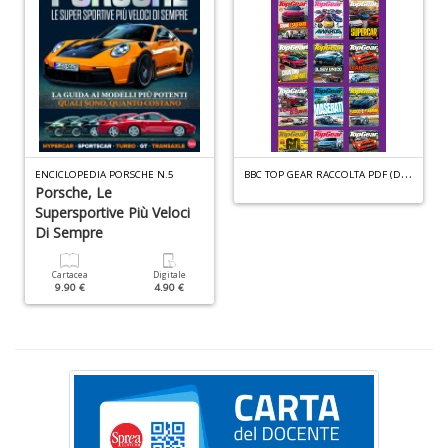
F
P
C
n
+
D
B
BC TOP GEAR RACCOLTA PDF (DIGITALE) N.1
ENCICLOPEDIA PORSCHE N.5
Porsche, Le
Il
Supersportive Più Veloci
m
Di Sempre
O
2
Cartacea
Digitale
Il
9.90 €
4.90 €
M
G
S
n
+
D