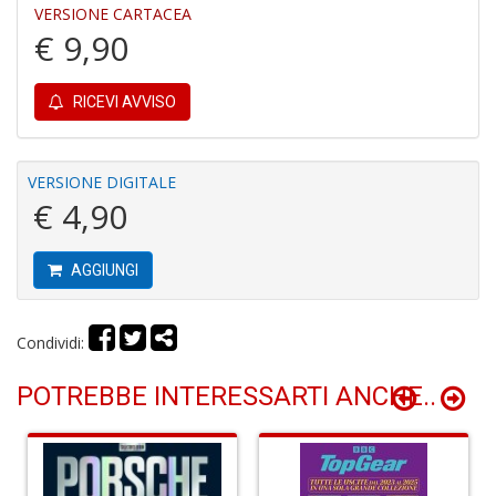
VERSIONE CARTACEA
A
€ 9,90
RICEVI AVVISO
VERSIONE DIGITALE
€ 4,90
S
2
M
C
AGGIUNGI
n
+
D
Condividi:
POTREBBE INTERESSARTI ANCHE..
M
di