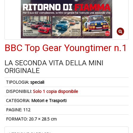
1
n
BBC Top Gear Youngtimer n.1
in
di
LA SECONDA VITA DELLA MINI
ORIGINALE
TIPOLOGIA:
speciali
DISPONIBILI:
Solo 1 copia disponibile
6
CATEGORIA:
Motori e Trasporti
f
PAGINE: 112
+
di
FORMATO: 20.7 × 28.5 cm
in
r