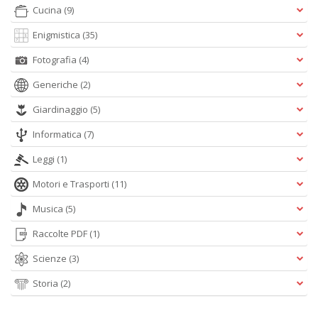
Cucina
(9)
S
Enigmistica
(35)
Pi
M
Fotografia
(4)
al
u
Generiche
(2)
n
+
Giardinaggio
(5)
D
Informatica
(7)
Leggi
(1)
Motori e Trasporti
(11)
Musica
(5)
Raccolte PDF
(1)
A
L
Scienze
(3)
O
C
Storia
(2)
n