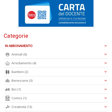
al
M
L
P
n
+
D
Categorie
IN ABBONAMENTO
Animali
(6)
I
Arredamento
(4)
ba
d
Bambini
(2)
fe
S
Benessere
(3)
n
+
Bici
(1)
D
Comics
(1)
Creatività
(13)