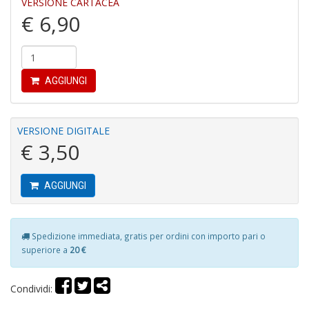
VERSIONE CARTACEA
€ 6,90
AGGIUNGI
In
C
C
VERSIONE DIGITALE
C
€ 3,50
S
n
+
AGGIUNGI
D
Spedizione immediata, gratis per ordini con importo pari o
superiore a
20 €
G
S
Condividi:
S
I