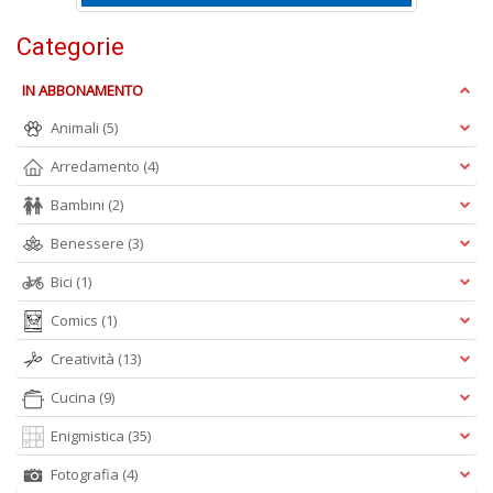
D
Categorie
IN ABBONAMENTO
Animali
(5)
Q
P
Arredamento
(4)
n
Bambini
(2)
+
D
Benessere
(3)
Bici
(1)
Comics
(1)
Creatività
(13)
Cucina
(9)
A
L
Enigmistica
(35)
O
C
Fotografia
(4)
n