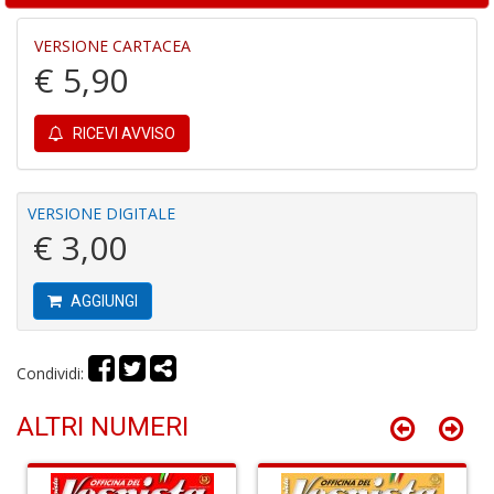
di
VERSIONE CARTACEA
€ 5,90
RICEVI AVVISO
P
e
VERSIONE DIGITALE
fi
€ 3,00
p
la
m
AGGIUNGI
c
C
C
P
Condividi:
n
+
ALTRI NUMERI
D