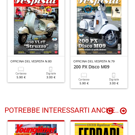
U
fa
d
a
C
S
n
+
OFFICINA DEL VESPISTA N.80
OFFICINA DEL VESPISTA N.79
D
200 PX Disco M09
Cartacea
Digitale
5.90 €
3.00 €
Cartacea
Digitale
5.90 €
3.00 €
Fr
D
D
POTREBBE INTERESSARTI ANCHE..
in
D
S
n