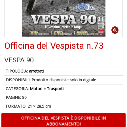
Officina del Vespista n.73
1
n
c
VESPA 90
c
di
TIPOLOGIA:
arretrati
in
o
DISPONIBILI:
Prodotto disponibile solo in digitale
CATEGORIA:
Motori e Trasporti
PAGINE: 80
FORMATO: 21 × 28.5 cm
1
OFFICINA DEL VESPISTA È DISPONIBILE IN
n
ABBONAMENTO!
in