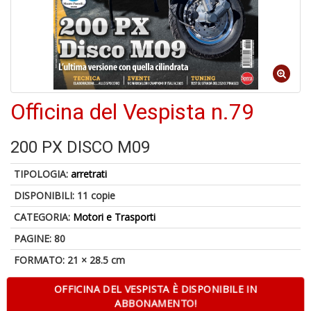
6
n
c
Officina del Vespista n.79
200 PX DISCO M09
6
TIPOLOGIA:
arretrati
f
+
DISPONIBILI:
11 copie
di
CATEGORIA:
Motori e Trasporti
in
r
PAGINE: 80
FORMATO: 21 × 28.5 cm
OFFICINA DEL VESPISTA È DISPONIBILE IN
ABBONAMENTO!