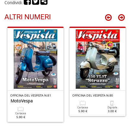
Condividi:
+
D
ALTRI NUMERI
S
d
Li
H
D
n
+
D
OFFICINA DEL VESPISTA N.81
OFFICINA DEL VESPISTA N.80
MotoVespa
Cartacea
Digitale
5.90 €
3.00 €
Cartacea
5.90 €
c