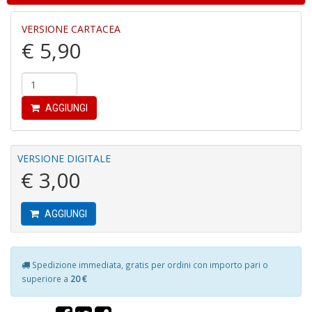
VERSIONE CARTACEA
B
€ 5,90
Hi
9
R
S
n
AGGIUNGI
+
D
VERSIONE DIGITALE
€ 3,00
AGGIUNGI
R
P
2
P
Spedizione immediata, gratis per ordini con importo pari o
P
superiore a
20 €
R
p
n