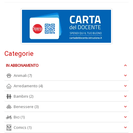
D
Categorie
A
L
IN ABBONAMENTO
O
C
Animali
(7)
n
Arredamento
(4)
Bambini
(2)
Benessere
(3)
Bici
(1)
Comics
(1)